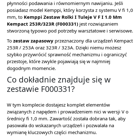
płynności podawania i równomiernym nawijaniu. Jeśli
posiadasz model Kemppi, który korzysta z systemu V fi 1,0
mm, to
Kemppi Zestaw Rolki I Tuleje V F I 1.0 Mm
Kempact 253R/323R (F000331)
jest rozwiązaniem
stworzoną typowo pod potrzeby warsztatowe i serwisowe.
To
zestaw zapasowy
przeznaczony dla urządzeń Kempact
253R / 253A oraz 323R / 323A. Dzięki niemu możesz
szybko przywrócić sprawność mechanizmu i ograniczyć
przestoje, które zwykle pojawiają się w najmniej
dogodnym momencie.
Co dokładnie znajduje się w
zestawie F000331?
W tym komplecie dostajesz komplet elementów
związanych z napędem i prowadzeniem nici w wersji V o
średnicy fi 1,0 mm. Zawartość została dobrana tak, aby
pasowała do wskazanych urządzeń i pozwalała na
wymianę kluczowych części mechanizmu.