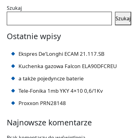
Szukaj
Szukaj
Ostatnie wpisy
Ekspres De’Longhi ECAM 21.117.SB
Kuchenka gazowa Falcon ELA90DFCREU
a także pojedyncze baterie
Tele-Fonika 1mb YKY 4×10 0,6/1Kv
Proxxon PRN28148
Najnowsze komentarze
Brak komentarzy do wyświetlenia.