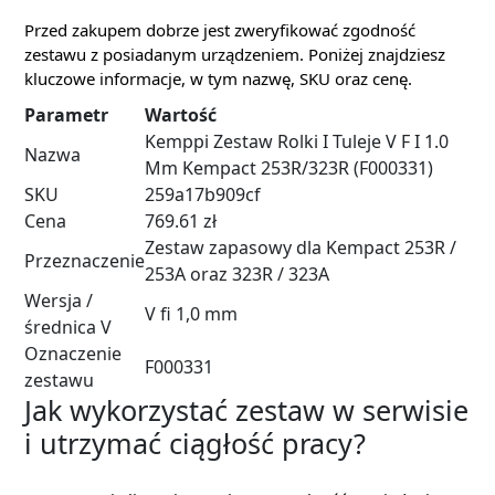
Przed zakupem dobrze jest zweryfikować zgodność
zestawu z posiadanym urządzeniem. Poniżej znajdziesz
kluczowe informacje, w tym nazwę, SKU oraz cenę.
Parametr
Wartość
Kemppi Zestaw Rolki I Tuleje V F I 1.0
Nazwa
Mm Kempact 253R/323R (F000331)
SKU
259a17b909cf
Cena
769.61 zł
Zestaw zapasowy dla Kempact 253R /
Przeznaczenie
253A oraz 323R / 323A
Wersja /
V fi 1,0 mm
średnica V
Oznaczenie
F000331
zestawu
Jak wykorzystać zestaw w serwisie
i utrzymać ciągłość pracy?