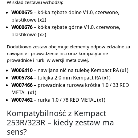
W skład zestawu wchodzą:
W000675
– kółka zębate dolne V1.0, czerwone,
plastikowe (x2)
W000676
– kółka zębate górne V1.0, czerwone,
plastikowe (x2)
Dodatkowo zestaw obejmuje elementy odpowiedzialne za
nawijanie i prowadzenie nici oraz kompatybilne
prowadnice i rurki w wersji metalowej.
W006410
– nawijana nić na tulebę Kempact RA (x1)
W005784
– tulejka 2.0 mm Kempact RA (x1)
W007466
– prowadnica rurowa krótka 1.0 / 33 RED
METAL (x1)
W007462
– rurka 1,0 / 78 RED METAL (x1)
Kompatybilność z Kempact
253R/323R – kiedy zestaw ma
sens?