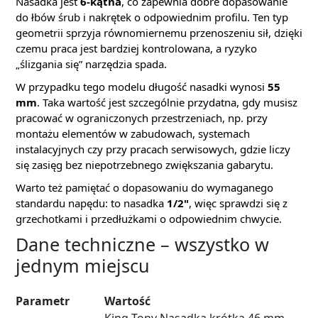
Nasadka jest
6-kątna
, co zapewnia dobre dopasowanie
do łbów śrub i nakrętek o odpowiednim profilu. Ten typ
geometrii sprzyja równomiernemu przenoszeniu sił, dzięki
czemu praca jest bardziej kontrolowana, a ryzyko
„ślizgania się” narzędzia spada.
W przypadku tego modelu długość nasadki wynosi
55
mm
. Taka wartość jest szczególnie przydatna, gdy musisz
pracować w ograniczonych przestrzeniach, np. przy
montażu elementów w zabudowach, systemach
instalacyjnych czy przy pracach serwisowych, gdzie liczy
się zasięg bez niepotrzebnego zwiększania gabarytu.
Warto też pamiętać o dopasowaniu do wymaganego
standardu napędu: to nasadka
1/2"
, więc sprawdzi się z
grzechotkami i przedłużkami o odpowiednim chwycie.
Dane techniczne – wszystko w
jednym miejscu
Parametr
Wartość