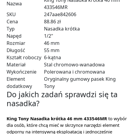
King Tony Nasadka krótka 46 mm
Nazwa
433546MR
SKU
247aae842606
Cena
88.86 zł
Typ
Nasadka krótka
Napęd
1/2"
Rozmiar
46 mm
Długość
55 mm
Kształt roboczy
6-kątna
Materiał
Stal chromowo-wanadowa
Wykończenie
Polerowana i chromowana
Element
Oryginalny gumowy pasek King
dodatkowy
Tony
Do jakich zadań sprawdzi się ta
nasadka?
King Tony Nasadka krótka 46 mm 433546MR
to wybór
dla osób, które chcą mieć w skrzynce narzędzi element
odporny na intensywną eksploatację i jednocześnie