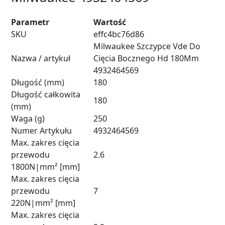
Parametr
Wartość
SKU
effc4bc76d86
Milwaukee Szczypce Vde Do
Nazwa / artykuł
Cięcia Bocznego Hd 180Mm
4932464569
Długość (mm)
180
Długość całkowita
180
(mm)
Waga (g)
250
Numer Artykułu
4932464569
Max. zakres cięcia
przewodu
2.6
1800N|mm² [mm]
Max. zakres cięcia
przewodu
7
220N|mm² [mm]
Max. zakres cięcia