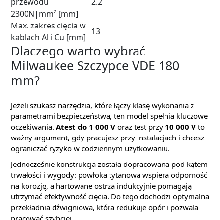
przewodu
2.2
2300N|mm² [mm]
Max. zakres cięcia w
13
kablach Al i Cu [mm]
Dlaczego warto wybrać
Milwaukee Szczypce VDE 180
mm?
Jeżeli szukasz narzędzia, które łączy klasę wykonania z
parametrami bezpieczeństwa, ten model spełnia kluczowe
oczekiwania.
Atest do 1 000 V
oraz test przy
10 000 V
to
ważny argument, gdy pracujesz przy instalacjach i chcesz
ograniczać ryzyko w codziennym użytkowaniu.
Jednocześnie konstrukcja została dopracowana pod kątem
trwałości i wygody: powłoka tytanowa wspiera odporność
na korozję, a hartowane ostrza indukcyjnie pomagają
utrzymać efektywność cięcia. Do tego dochodzi optymalna
przekładnia dźwigniowa, która redukuje opór i pozwala
pracować szybciej.