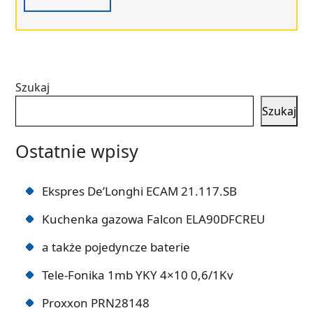
Szukaj
Szukaj
Ostatnie wpisy
Ekspres De’Longhi ECAM 21.117.SB
Kuchenka gazowa Falcon ELA90DFCREU
a także pojedyncze baterie
Tele-Fonika 1mb YKY 4×10 0,6/1Kv
Proxxon PRN28148