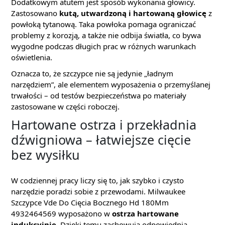
Dodatkowym atutem jest sposób wykonania głowicy.
Zastosowano
kutą, utwardzoną i hartowaną głowicę
z
powłoką tytanową. Taka powłoka pomaga ograniczać
problemy z korozją, a także nie odbija światła, co bywa
wygodne podczas długich prac w różnych warunkach
oświetlenia.
Oznacza to, że szczypce nie są jedynie „ładnym
narzędziem”, ale elementem wyposażenia o przemyślanej
trwałości – od testów bezpieczeństwa po materiały
zastosowane w części roboczej.
Hartowane ostrza i przekładnia
dźwigniowa – łatwiejsze cięcie
bez wysiłku
W codziennej pracy liczy się to, jak szybko i czysto
narzędzie poradzi sobie z przewodami. Milwaukee
Szczypce Vde Do Cięcia Bocznego Hd 180Mm
4932464569 wyposażono w
ostrza hartowane
indukcyjnie
. Dzięki temu zachowują odpowiednią