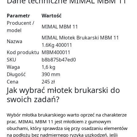
Dane techniczne MIMAL MBM 11
Parametr
Wartość
Producent /
MIMAL MBM 11
model
MIMAL Młotek Brukarski MBM 11
Nazwa
1.6Kg 400011
Kod produktu
MBM400011
SKU
b8b875b47ed0
Waga
1,6 kg
Długość
390 mm
Cena
245 zł
Jak wybrać młotek brukarski do
swoich zadań?
Wybór młotka brukarskiego warto oprzeć na charakterze
prac. MIMAL MBM 11 jest młotkiem z gumowym
obuchami, który sprawdza się przy osadzaniu elementów
na podłożu bez nadmiernego ryzyka uszkodzeń. Jeśli