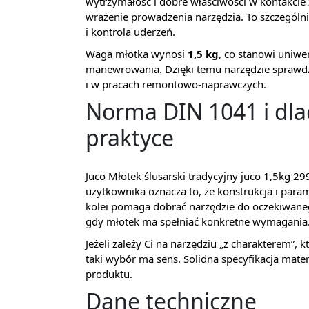
wytrzymałość i dobre właściwości w kontakcie z
wrażenie prowadzenia narzędzia. To szczególni
i kontrola uderzeń.
Waga młotka wynosi
1,5 kg
, co stanowi uniwe
manewrowania. Dzięki temu narzędzie sprawdza
i w pracach remontowo-naprawczych.
Norma DIN 1041 i dl
praktyce
Juco Młotek ślusarski tradycyjny juco 1,5kg 
użytkownika oznacza to, że konstrukcja i par
kolei pomaga dobrać narzędzie do oczekiwane
gdy młotek ma spełniać konkretne wymagania
Jeżeli zależy Ci na narzędziu „z charakterem”,
taki wybór ma sens. Solidna specyfikacja mate
produktu.
Dane techniczne