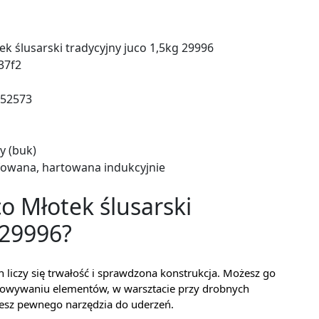
ek ślusarski tradycyjny juco 1,5kg 29996
37f2
52573
y (buk)
ifowana, hartowana indukcyjnie
co Młotek ślusarski
 29996?
 liczy się trwałość i sprawdzona konstrukcja. Możesz go
asowywaniu elementów, w warsztacie przy drobnych
jesz pewnego narzędzia do uderzeń.