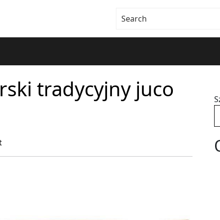
rski tradycyjny juco
S
t