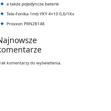
a także pojedyncze baterie
Tele-Fonika 1mb YKY 4×10 0,6/1Kv
Proxxon PRN28148
Najnowsze
komentarze
rak komentarzy do wyświetlenia.