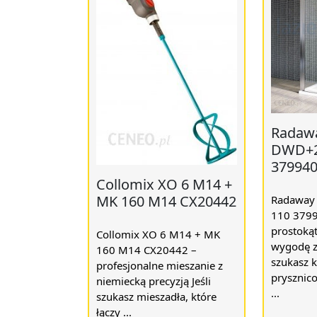
Radawa
DWD+2
379940
Collomix XO 6 M14 +
MK 160 M14 CX20442
Radaway
110 3799
prostokąt
Collomix XO 6 M14 + MK
wygodę z 
160 M14 CX20442 –
szukasz 
profesjonalne mieszanie z
prysznico
niemiecką precyzją Jeśli
...
szukasz mieszadła, które
łączy ...