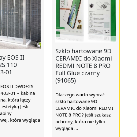
Szkło hartowane 9D
y EOS II
CERAMIC do Xiaomi
S 110
REDMI NOTE 8 PRO
3-01
Full Glue czarny
(91065)
 EOS II DWD+2S
403-01 – kabina
Dlaczego warto wybrać
na, która łączy
szkło hartowane 9D
estetyką Jeśli
CERAMIC do Xiaomi REDMI
kabiny
NOTE 8 PRO? Jeśli szukasz
wej, która wygląda
ochrony, która nie tylko
wygląda ...