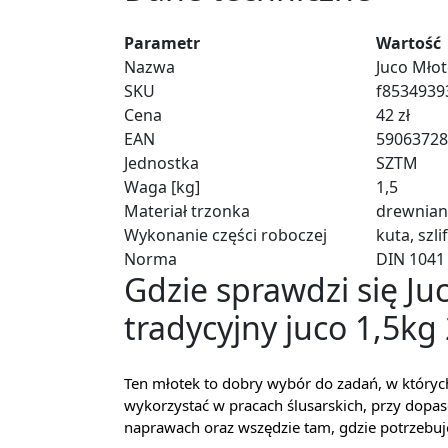
Parametr
Wartość
Nazwa
Juco Młot
SKU
f8534939
Cena
42 zł
EAN
59063728
Jednostka
SZTM
Waga [kg]
1,5
Materiał trzonka
drewnian
Wykonanie części roboczej
kuta, szl
Norma
DIN 1041
Gdzie sprawdzi się Ju
tradycyjny juco 1,5kg
Ten młotek to dobry wybór do zadań, w których
wykorzystać w pracach ślusarskich, przy dop
naprawach oraz wszędzie tam, gdzie potrzebu