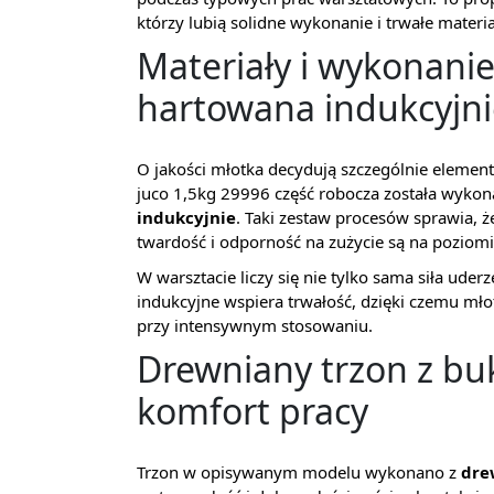
którzy lubią solidne wykonanie i trwałe materia
Materiały i wykonanie:
hartowana indukcyjni
O jakości młotka decydują szczególnie elementy
juco 1,5kg 29996 część robocza została wyko
indukcyjnie
. Taki zestaw procesów sprawia, 
twardość i odporność na zużycie są na poziomie
W warsztacie liczy się nie tylko sama siła uder
indukcyjne wspiera trwałość, dzięki czemu mł
przy intensywnym stosowaniu.
Drewniany trzon z bu
komfort pracy
Trzon w opisywanym modelu wykonano z
dre