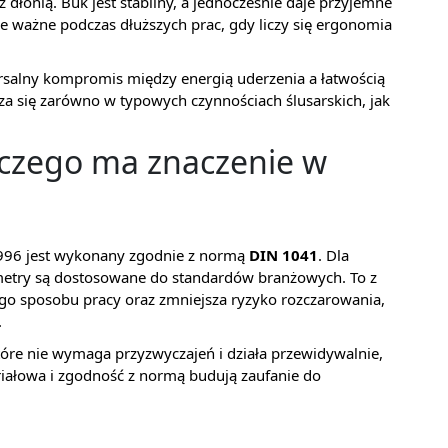
 dłonią. Buk jest stabilny, a jednocześnie daje przyjemne
e ważne podczas dłuższych prac, gdy liczy się ergonomia
rsalny kompromis między energią uderzenia a łatwością
 się zarówno w typowych czynnościach ślusarskich, jak
aczego ma znaczenie w
29996 jest wykonany zgodnie z normą
DIN 1041
. Dla
ametry są dostosowane do standardów branżowych. To z
go sposobu pracy oraz zmniejsza ryzyko rozczarowania,
.
 które nie wymaga przyzwyczajeń i działa przewidywalnie,
riałowa i zgodność z normą budują zaufanie do