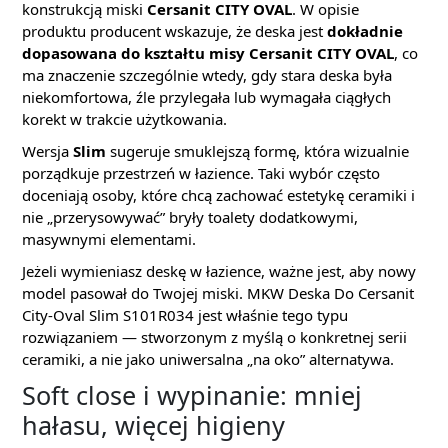
konstrukcją miski
Cersanit CITY OVAL
. W opisie
produktu producent wskazuje, że deska jest
dokładnie
dopasowana do kształtu misy Cersanit CITY OVAL
, co
ma znaczenie szczególnie wtedy, gdy stara deska była
niekomfortowa, źle przylegała lub wymagała ciągłych
korekt w trakcie użytkowania.
Wersja
Slim
sugeruje smuklejszą formę, która wizualnie
porządkuje przestrzeń w łazience. Taki wybór często
doceniają osoby, które chcą zachować estetykę ceramiki i
nie „przerysowywać” bryły toalety dodatkowymi,
masywnymi elementami.
Jeżeli wymieniasz deskę w łazience, ważne jest, aby nowy
model pasował do Twojej miski. MKW Deska Do Cersanit
City-Oval Slim S101R034 jest właśnie tego typu
rozwiązaniem — stworzonym z myślą o konkretnej serii
ceramiki, a nie jako uniwersalna „na oko” alternatywa.
Soft close i wypinanie: mniej
hałasu, więcej higieny