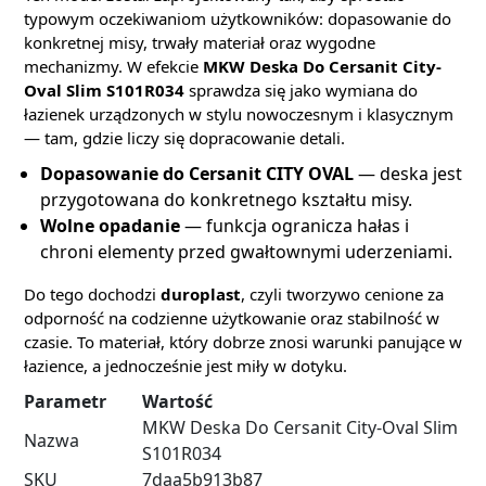
typowym oczekiwaniom użytkowników: dopasowanie do
konkretnej misy, trwały materiał oraz wygodne
mechanizmy. W efekcie
MKW Deska Do Cersanit City-
Oval Slim S101R034
sprawdza się jako wymiana do
łazienek urządzonych w stylu nowoczesnym i klasycznym
— tam, gdzie liczy się dopracowanie detali.
Dopasowanie do Cersanit CITY OVAL
— deska jest
przygotowana do konkretnego kształtu misy.
Wolne opadanie
— funkcja ogranicza hałas i
chroni elementy przed gwałtownymi uderzeniami.
Do tego dochodzi
duroplast
, czyli tworzywo cenione za
odporność na codzienne użytkowanie oraz stabilność w
czasie. To materiał, który dobrze znosi warunki panujące w
łazience, a jednocześnie jest miły w dotyku.
Parametr
Wartość
MKW Deska Do Cersanit City-Oval Slim
Nazwa
S101R034
SKU
7daa5b913b87