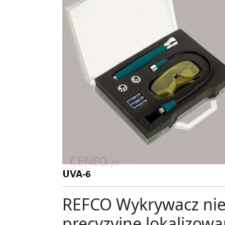
REFCO Wykrywacz nies
precyzyjne lokalizow