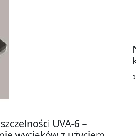
B
zczelności UVA-6 –
anie wycieków z użyciem