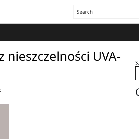
 nieszczelności UVA-
S
t