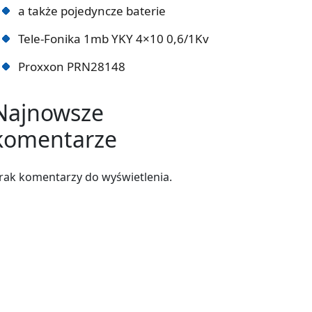
a także pojedyncze baterie
Tele-Fonika 1mb YKY 4×10 0,6/1Kv
Proxxon PRN28148
Najnowsze
komentarze
rak komentarzy do wyświetlenia.