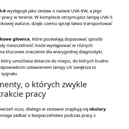
A-6
występuje jako zestaw o nazwie UVA-6W, a jego
y pracy w terenie. W komplecie otrzymujesz lampę UVA-5
ikowej walizce, dzięki czemu sprzęt łatwo transportować
kowe głowice
, które pozwalają dopasować sposób
e, gdy nieszczelność może występować w różnych
a ma kluczowe znaczenie dla wiarygodnej diagnostyki.
, który umożliwia dotarcie do miejsc, do których trudno
 odpowiednim ustawieniem lampy UV zwiększa to
 sygnału.
ementy, o których zwykle
rakcie pracy
czeń oczu, dlatego w zestawie znajdują się
okulary
pomaga zadbać o bezpieczeństwo podczas pracy z