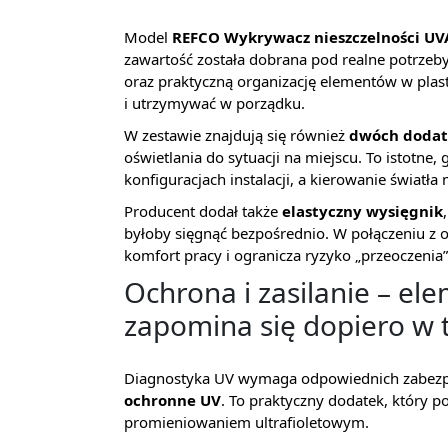
Model
REFCO Wykrywacz nieszczelności UV
zawartość została dobrana pod realne potrzeb
oraz praktyczną organizację elementów w plast
i utrzymywać w porządku.
W zestawie znajdują się również
dwóch dodat
oświetlania do sytuacji na miejscu. To istotn
konfiguracjach instalacji, a kierowanie światł
Producent dodał także
elastyczny wysięgnik
byłoby sięgnąć bezpośrednio. W połączeniu z
komfort pracy i ogranicza ryzyko „przeoczenia”
Ochrona i zasilanie – el
zapomina się dopiero w t
Diagnostyka UV wymaga odpowiednich zabezpie
ochronne UV
. To praktyczny dodatek, który 
promieniowaniem ultrafioletowym.