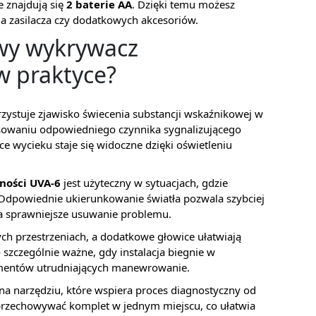
 znajdują się
2 baterie AA
. Dzięki temu możesz
a zasilacza czy dodatkowych akcesoriów.
towy wykrywacz
w praktyce?
zystuje zjawisko świecenia substancji wskaźnikowej w
tosowaniu odpowiedniego czynnika sygnalizującego
sce wycieku staje się widoczne dzięki oświetleniu
ności UVA-6
jest użyteczny w sytuacjach, gdzie
. Odpowiednie ukierunkowanie światła pozwala szybciej
na sprawniejsze usuwanie problemu.
ch przestrzeniach, a dodatkowe głowice ułatwiają
 szczególnie ważne, gdy instalacja biegnie w
ementów utrudniających manewrowanie.
i na narzędziu, które wspiera proces diagnostyczny od
przechowywać komplet w jednym miejscu, co ułatwia