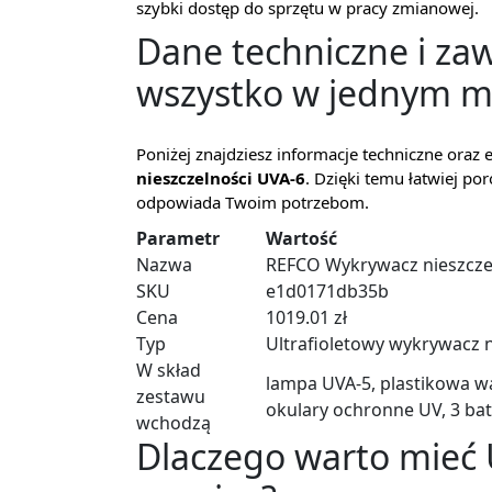
szybki dostęp do sprzętu w pracy zmianowej.
Dane techniczne i za
wszystko w jednym m
Poniżej znajdziesz informacje techniczne ora
nieszczelności UVA-6
. Dzięki temu łatwiej po
odpowiada Twoim potrzebom.
Parametr
Wartość
Nazwa
REFCO Wykrywacz nieszcze
SKU
e1d0171db35b
Cena
1019.01 zł
Typ
Ultrafioletowy wykrywacz n
W skład
lampa UVA-5, plastikowa wa
zestawu
okulary ochronne UV, 3 bat
wchodzą
Dlaczego warto mieć