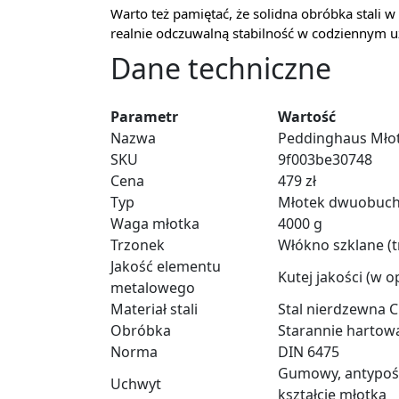
Warto też pamiętać, że solidna obróbka stali w
realnie odczuwalną stabilność w codziennym 
Dane techniczne
Parametr
Wartość
Nazwa
Peddinghaus Mło
SKU
9f003be30748
Cena
479 zł
Typ
Młotek dwuobuch
Waga młotka
4000 g
Trzonek
Włókno szklane (t
Jakość elementu
Kutej jakości (w op
metalowego
Materiał stali
Stal nierdzewna C
Obróbka
Starannie hartow
Norma
DIN 6475
Gumowy, antypośl
Uchwyt
kształcie młotka