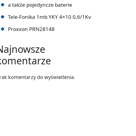
a także pojedyncze baterie
Tele-Fonika 1mb YKY 4×10 0,6/1Kv
Proxxon PRN28148
Najnowsze
komentarze
rak komentarzy do wyświetlenia.