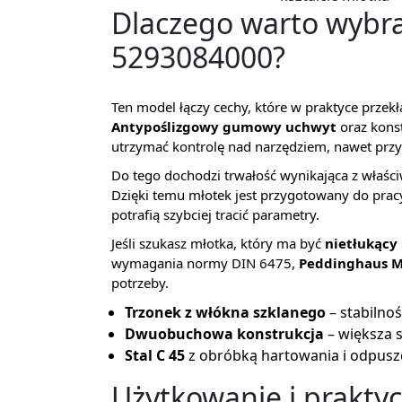
Dlaczego warto wybr
5293084000?
Ten model łączy cechy, które w praktyce przek
Antypoślizgowy gumowy uchwyt
oraz kons
utrzymać kontrolę nad narzędziem, nawet prz
Do tego dochodzi trwałość wynikająca z właściw
Dzięki temu młotek jest przygotowany do pra
potrafią szybciej tracić parametry.
Jeśli szukasz młotka, który ma być
nietłukący
wymagania normy DIN 6475,
Peddinghaus 
potrzeby.
Trzonek z włókna szklanego
– stabilnoś
Dwuobuchowa konstrukcja
– większa
Stal C 45
z obróbką hartowania i odpusz
Użytkowanie i prakty