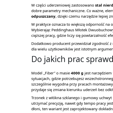
W części uderzeniowej zastosowano
stal nier
dobre parametry mechaniczne. Co ważne, elem
odpuszczany
, dzięki czemu narzędzie lepiej z
W praktyce oznacza to większą odporność na o
Wybierając Peddinghaus Młotek Dwuobuchowy
cięższej pracy, gdzie liczy się powtarzalność ef
Dodatkowo producent przewidział zgodność 
dla wielu użytkowników jest istotnym argume
Do jakich prac sprawd
Model „Fiber” o masie
4000 g
jest narzędziem
sytuacjach, gdzie potrzebujesz wszechstronn
szczególnie wygodna przy pracach montażowyc
przydaje się zmiana kierunku uderzeń bez odkł
Trzonek z włókna szklanego i gumowy uchwyt s
utrzymać precyzję, nawet gdy tempo pracy jest w
dłoni, ten wariant jest zaprojektowany dokład