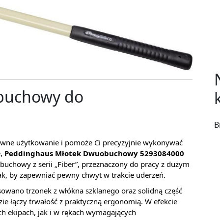
buchowy do
B
nsywne użytkowanie i pomoże Ci precyzyjnie wykonywać
e,
Peddinghaus Młotek Dwuobuchowy 5293084000
uchowy z serii „Fiber”, przeznaczony do pracy z dużym
ak, by zapewniać pewny chwyt w trakcie uderzeń.
osowano trzonek z włókna szklanego oraz solidną część
zie łączy trwałość z praktyczną ergonomią. W efekcie
h ekipach, jak i w rękach wymagających