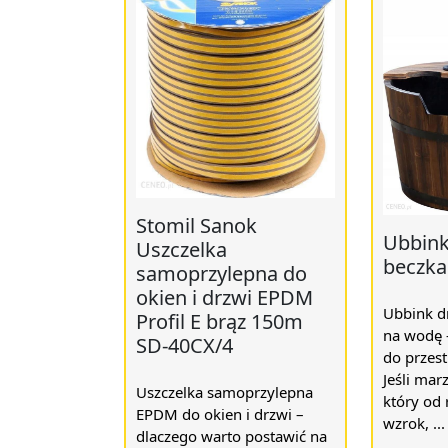
Stomil Sanok
Ubbink
Uszczelka
beczka
samoprzylepna do
okien i drzwi EPDM
Ubbink d
Profil E brąz 150m
na wodę –
SD-40CX/4
do przes
Jeśli mar
Uszczelka samoprzylepna
który od 
EPDM do okien i drzwi –
wzrok, ...
dlaczego warto postawić na