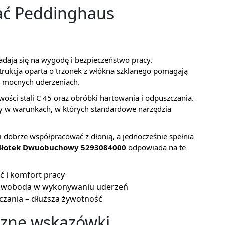
ać Peddinghaus
ładają się na wygodę i bezpieczeństwo pracy.
trukcja oparta o trzonek z włókna szklanego pomagają
y mocnych uderzeniach.
ości stali C 45 oraz obróbki hartowania i odpuszczania.
cy w warunkach, w których standardowe narzędzia
i dobrze współpracować z dłonią, a jednocześnie spełnia
Młotek Dwuobuchowy 5293084000
odpowiada na te
ć i komfort pracy
 swoboda w wykonywaniu uderzeń
czania – dłuższa żywotność
czne wskazówki