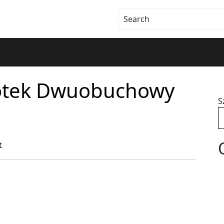
otek Dwuobuchowy
S
t