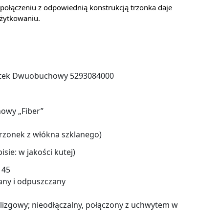
 połączeniu z odpowiednią konstrukcją trzonka daje
użytkowaniu.
tek Dwuobuchowy 5293084000
owy „Fiber”
rzonek z włókna szklanego)
isie: w jakości kutej)
 45
any i odpuszczany
izgowy; nieodłączalny, połączony z uchwytem w