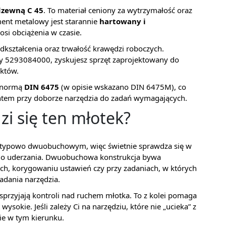
dzewną C 45
. To materiał ceniony za wytrzymałość oraz
ent metalowy jest starannie
hartowany i
nosi obciążenia w czasie.
dkształcenia oraz trwałość krawędzi roboczych.
 5293084000, zyskujesz sprzęt zaprojektowany do
ektów.
z normą
DIN 6475
(w opisie wskazano DIN 6475M), co
ntem przy doborze narzędzia do zadań wymagających.
zi się ten młotek?
 typowo dwuobuchowym, więc świetnie sprawdza się w
ego uderzania. Dwuobuchowa konstrukcja bywa
h, korygowaniu ustawień czy przy zadaniach, w których
adania narzędzia.
przyjają kontroli nad ruchem młotka. To z kolei pomaga
ysokie. Jeśli zależy Ci na narzędziu, które nie „ucieka” z
nie w tym kierunku.