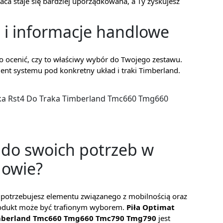
ca staje się bardziej uporządkowana, a Ty zyskujesz
 i informacje handlowe
ko ocenić, czy to właściwy wybór do Twojego zestawu.
ent systemu pod konkretny układ i traki Timberland.
pka Rst4 Do Traka Timberland Tmc660 Tmg660
 do swoich potrzeb w
dowie?
że potrzebujesz elementu związanego z mobilnością oraz
rodukt może być trafionym wyborem.
Piła Optimat
Timberland Tmc660 Tmg660 Tmc790 Tmg790
jest