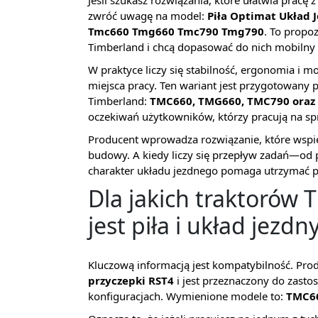
Jeśli szukasz rozwiązania, które ułatwia prac
zwróć uwagę na model:
Piła Optimat Układ 
Tmc660 Tmg660 Tmc790 Tmg790
. To propo
Timberland i chcą dopasować do nich mobilny 
W praktyce liczy się stabilność, ergonomia i
miejsca pracy. Ten wariant jest przygotowany
Timberland:
TMC660, TMG660, TMC790 oraz
oczekiwań użytkowników, którzy pracują na sprz
Producent wprowadza rozwiązanie, które wspie
budowy. A kiedy liczy się przepływ zadań—o
charakter układu jezdnego pomaga utrzymać po
Dla jakich traktorów
jest piła i układ jezdn
Kluczową informacją jest kompatybilność. Pro
przyczepki RST4
i jest przeznaczony do zasto
konfiguracjach. Wymienione modele to:
TMC66