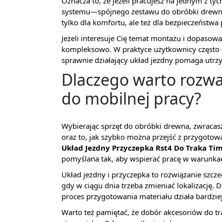
Oznacza to, że jeżeli pracujesz na jednym z t
systemu—spójnego zestawu do obróbki drewn
tylko dla komfortu, ale też dla bezpieczeństw
Jeżeli interesuje Cię temat montażu i dopasow
kompleksowo. W praktyce użytkownicy często ł
sprawnie działający układ jezdny pomaga utrz
Dlaczego warto rozwa
do mobilnej pracy?
Wybierając sprzęt do obróbki drewna, zwracas
oraz to, jak szybko można przejść z przygoto
Układ Jezdny Przyczepka Rst4 Do Traka 
pomyślana tak, aby wspierać pracę w warunkac
Układ jezdny i przyczepka to rozwiązanie szczeg
gdy w ciągu dnia trzeba zmieniać lokalizację. 
proces przygotowania materiału działa bardzie
Warto też pamiętać, że dobór akcesoriów do tr