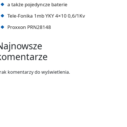
a także pojedyncze baterie
Tele-Fonika 1mb YKY 4×10 0,6/1Kv
Proxxon PRN28148
Najnowsze
komentarze
rak komentarzy do wyświetlenia.