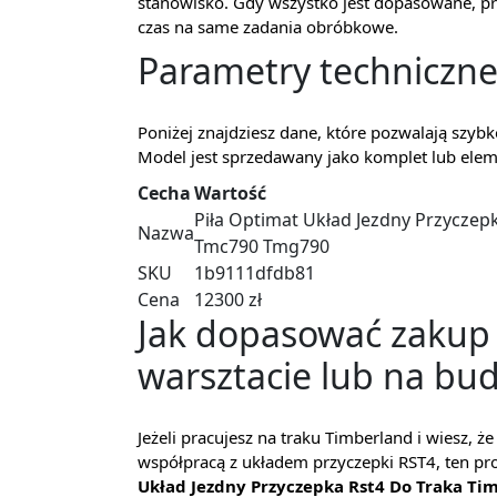
stanowisko. Gdy wszystko jest dopasowane, pra
czas na same zadania obróbkowe.
Parametry techniczne
Poniżej znajdziesz dane, które pozwalają szyb
Model jest sprzedawany jako komplet lub elem
Cecha
Wartość
Piła Optimat Układ Jezdny Przycze
Nazwa
Tmc790 Tmg790
SKU
1b9111dfdb81
Cena
12300 zł
Jak dopasować zakup
warsztacie lub na bu
Jeżeli pracujesz na traku Timberland i wiesz, 
współpracą z układem przyczepki RST4, ten p
Układ Jezdny Przyczepka Rst4 Do Traka 