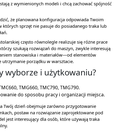
stają z wymienionych modeli i chcą zachować spójność
rdzić, że planowana konfiguracja odpowiada Twoim
 których sprzęt nie pasuje do posiadanego traka lub
łań.
olarskiej często równolegle realizuje się różne prace
którzy szukają rozwiązań do maszyn, zwykle interesują
waniem stanowiska i materiałów—od elementów
e utrzymanie porządku w warsztacie.
y wyborze i użytkowaniu?
 TMC660, TMG660, TMC790, TMG790.
owanie do sposobu pracy i organizacji miejsca.
y, a Twój dzień obejmuje zarówno przygotowanie
runkach, postaw na rozwiązanie zaprojektowane pod
l jest interesujący dla osób, które używają traka
lny.