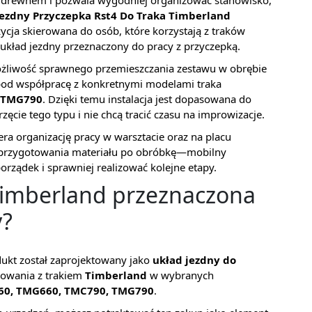
ę z drewnem i pozwala wygodniej organizować stanowisko,
Jezdny Przyczepka Rst4 Do Traka Timberland
zycja skierowana do osób, które korzystają z traków
układ jezdny przeznaczony do pracy z przyczepką.
 możliwość sprawnego przemieszczania zestawu w obrębie
 pod współpracę z konkretnymi modelami traka
 TMG790
. Dzięki temu instalacja jest dopasowana do
ęcie tego typu i nie chcą tracić czasu na improwizacje.
ra organizację pracy w warsztacie oraz na placu
d przygotowania materiału po obróbkę—mobilny
rządek i sprawniej realizować kolejne etapy.
 Timberland przeznaczona
y?
dukt został zaprojektowany jako
układ jezdny do
sowania z trakiem
Timberland
w wybranych
0, TMG660, TMC790, TMG790
.