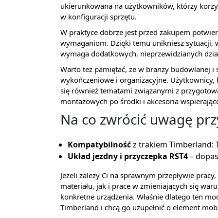
ukierunkowana na użytkowników, którzy korzy
w konfiguracji sprzętu.
W praktyce dobrze jest przed zakupem potwie
wymaganiom. Dzięki temu unikniesz sytuacji, w
wymaga dodatkowych, nieprzewidzianych dzia
Warto też pamiętać, że w branży budowlanej i st
wykończeniowe i organizacyjne. Użytkownicy, 
się również tematami związanymi z przygoto
montażowych po środki i akcesoria wspierając
Na co zwrócić uwagę prz
Kompatybilność
z trakiem Timberland:
Układ jezdny i przyczepka RST4
– dopas
Jeżeli zależy Ci na sprawnym przepływie prac
materiału, jak i prace w zmieniających się wa
konkretne urządzenia. Właśnie dlatego ten mode
Timberland i chcą go uzupełnić o element mobi