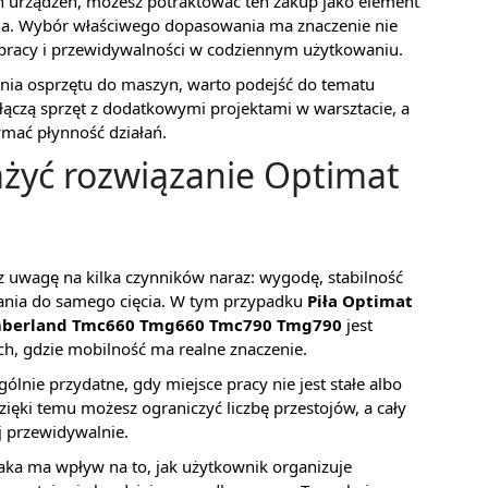
ych urządzeń, możesz potraktować ten zakup jako element
a. Wybór właściwego dopasowania ma znaczenie nie
a pracy i przewidywalności w codziennym użytkowaniu.
ania osprzętu do maszyn, warto podejść do tematu
ączą sprzęt z dodatkowymi projektami w warsztacie, a
ymać płynność działań.
żyć rozwiązanie Optimat
z uwagę na kilka czynników naraz: wygodę, stabilność
wania do samego cięcia. W tym przypadku
Piła Optimat
Timberland Tmc660 Tmg660 Tmc790 Tmg790
jest
h, gdzie mobilność ma realne znaczenie.
ólnie przydatne, gdy miejsce pracy nie jest stałe albo
Dzięki temu możesz ograniczyć liczbę przestojów, a cały
j przewidywalnie.
aka ma wpływ na to, jak użytkownik organizuje