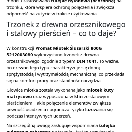
modelu zastosowano
tulejkę nylonową (ochronną)
na
trzonku, która wspiera ochronę połączenia i zwiększa
odporność na zużycie w trakcie użytkowania.
Trzonek z drewna orzesznikowego
i stalowy pierścień – co to daje?
W konstrukcji
Promat Młotek Ślusarski 800G
5212003080
wykorzystano trzonek z drewna
orzesznikowego, zgodnie z typem
DIN 1041
. To ważne,
bo drewno tego typu charakteryzuje się dobrą
sprężystością i wytrzymałością mechaniczną, co przekłada
się na komfort pracy oraz stabilność narzędzia.
Głowica młotka została wykonana jako
młotek kuty
matrycowo
oraz wyposażona w
klin
ze stalowym
pierścieniem. Takie połączenie elementów zwiększa
pewność osadzenia i ogranicza ryzyko luzowania się
podczas intensywnych uderzeń.
Na szczególną uwagę zasługuje wspomniana
tulejka
nylonowa ochronna
na trzonku. Jest to rozwiązanie,