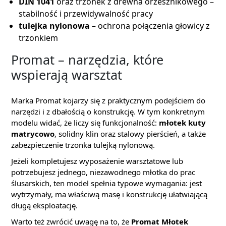
DIN 1041
oraz trzonek z drewna orzesznikowego –
stabilność i przewidywalność pracy
tulejka nylonowa
– ochrona połączenia głowicy z
trzonkiem
Promat – narzędzia, które
wspierają warsztat
Marka Promat kojarzy się z praktycznym podejściem do
narzędzi i z dbałością o konstrukcję. W tym konkretnym
modelu widać, że liczy się funkcjonalność:
młotek kuty
matrycowo
, solidny klin oraz stalowy pierścień, a także
zabezpieczenie trzonka tulejką nylonową.
Jeżeli kompletujesz wyposażenie warsztatowe lub
potrzebujesz jednego, niezawodnego młotka do prac
ślusarskich, ten model spełnia typowe wymagania: jest
wytrzymały, ma właściwą masę i konstrukcję ułatwiającą
długą eksploatację.
Warto też zwrócić uwagę na to, że
Promat Młotek