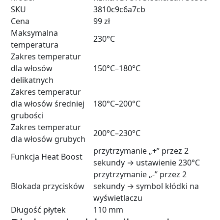
SKU
3810c9c6a7cb
Cena
99 zł
Maksymalna
230°C
temperatura
Zakres temperatur
dla włosów
150°C–180°C
delikatnych
Zakres temperatur
dla włosów średniej
180°C–200°C
grubości
Zakres temperatur
200°C–230°C
dla włosów grubych
przytrzymanie „+” przez 2
Funkcja Heat Boost
sekundy → ustawienie 230°C
przytrzymanie „-” przez 2
Blokada przycisków
sekundy → symbol kłódki na
wyświetlaczu
Długość płytek
110 mm