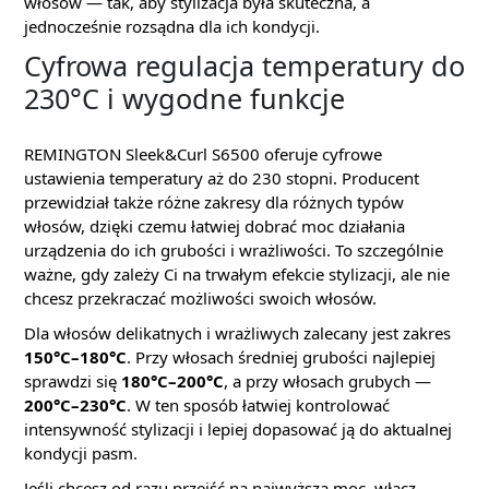
włosów — tak, aby stylizacja była skuteczna, a
jednocześnie rozsądna dla ich kondycji.
Cyfrowa regulacja temperatury do
230°C i wygodne funkcje
REMINGTON Sleek&Curl S6500 oferuje cyfrowe
ustawienia temperatury aż do 230 stopni. Producent
przewidział także różne zakresy dla różnych typów
włosów, dzięki czemu łatwiej dobrać moc działania
urządzenia do ich grubości i wrażliwości. To szczególnie
ważne, gdy zależy Ci na trwałym efekcie stylizacji, ale nie
chcesz przekraczać możliwości swoich włosów.
Dla włosów delikatnych i wrażliwych zalecany jest zakres
150°C–180°C
. Przy włosach średniej grubości najlepiej
sprawdzi się
180°C–200°C
, a przy włosach grubych —
200°C–230°C
. W ten sposób łatwiej kontrolować
intensywność stylizacji i lepiej dopasować ją do aktualnej
kondycji pasm.
Jeśli chcesz od razu przejść na najwyższą moc, włącz