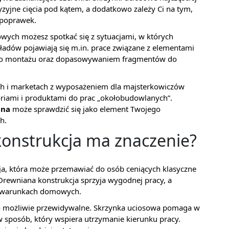
yzyjne cięcia pod kątem, a dodatkowo zależy Ci na tym,
 poprawek.
ch możesz spotkać się z sytuacjami, w których
adów pojawiają się m.in. prace związane z elementami
do montażu oraz dopasowywaniem fragmentów do
ch i marketach z wyposażeniem dla majsterkowiczów
soriami i produktami do prac „okołobudowlanych”.
ana
może sprawdzić się jako element Twojego
h.
onstrukcja ma znaczenie?
ja, która może przemawiać do osób ceniących klasyczne
 Drewniana konstrukcja sprzyja wygodnej pracy, a
w warunkach domowych.
było możliwie przewidywalne. Skrzynka uciosowa pomaga w
w sposób, który wspiera utrzymanie kierunku pracy.