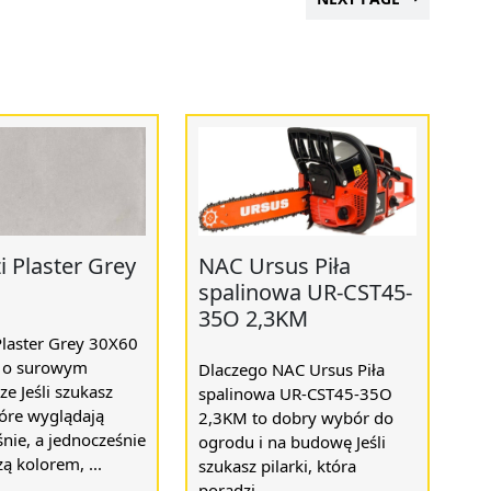
i Plaster Grey
NAC Ursus Piła
spalinowa UR-CST45-
35O 2,3KM
Plaster Grey 30X60
ć o surowym
Dlaczego NAC Ursus Piła
ze Jeśli szukasz
spalinowa UR-CST45-35O
tóre wyglądają
2,3KM to dobry wybór do
nie, a jednocześnie
ogrodu i na budowę Jeśli
zą kolorem, ...
szukasz pilarki, która
poradzi ...