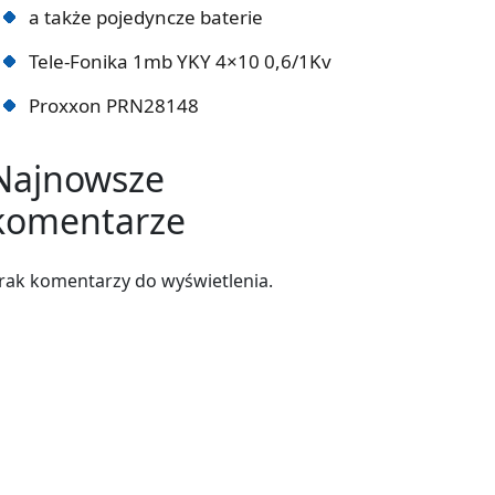
a także pojedyncze baterie
Tele-Fonika 1mb YKY 4×10 0,6/1Kv
Proxxon PRN28148
Najnowsze
komentarze
rak komentarzy do wyświetlenia.