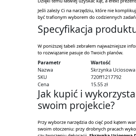
Dzięki temu łatwiej uzyskać kąt, a efekt prezent
Jeśli zależy Ci na narzędziu, które nie komplikuj
być trafionym wyborem do codziennych zadań 
Specyfikacja produkt
W poniższej tabeli zebrałem najważniejsze info
to rozwiązanie pasuje do Twoich planów.
Parametr
Wartość
Nazwa
Skrzynka Uciosowa
SKU
720ff1217792
Cena
15.55 zł
Jak kupić i wykorzyst
swoim projekcie?
Przy wyborze narzędzia do cięć pod kątem war
swoim otoczeniu: przy drobnych pracach wy
czy tworzeniu dekoracji.
Skrzynka Uciosowa 