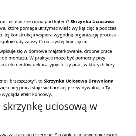
e i estetyczne cięcia pod kątem?
Skrzynka Uciosowa
we, które pomaga utrzymać właściwy kąt cięcia podczas
. Jej konstrukcja wspiera wygodną organizację procesu i
lnie gdy zależy Ci na czystej linii cięcia.
e wpisuje się w domowe majsterkowanie, drobne prace
 do montażu. W praktyce może być pomocny przy
m, elementów dekoracyjnych czy prac, w których liczy
czne i brzeszczoty”, to
Skrzynka Uciosowa Drewniana
ęki niej praca staje się bardziej przewidywalna, a Ty
e wygląda efekt końcowy.
 skrzynkę uciosową w
wa zaskakująco szerokie. Skrzynki uciosowe najczęściej