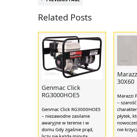
Related Posts
Marazz
30X60
Genmac Click
RG3000HOE5
Marazzi 
– szaroś
charakter
Genmac Click RG3000HOE5
płytek, k
– niezawodne zasilanie
nowocześ
awaryjne w terenie i w
nie krzyc
domu Gdy zgaśnie prąd,
liczy się każda minuta.