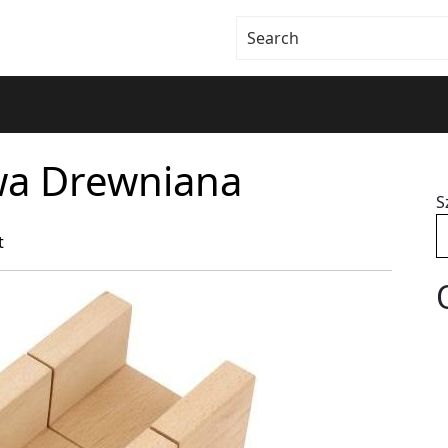
wa Drewniana
S
t