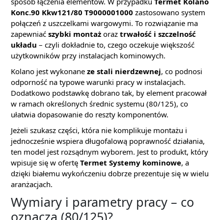
sposób łączenia elementów. W przypadku
Termet Kolano
Konc.90 Kkw121/80 T9000001000
zastosowano system
połączeń z uszczelkami wargowymi. To rozwiązanie ma
zapewniać
szybki montaż
oraz
trwałość i szczelność
układu
– czyli dokładnie to, czego oczekuje większość
użytkowników przy instalacjach kominowych.
Kolano jest wykonane
ze stali nierdzewnej
, co podnosi
odporność na typowe warunki pracy w instalacjach.
Dodatkowo podstawkę dobrano tak, by element pracował
w ramach określonych średnic systemu (80/125), co
ułatwia dopasowanie do reszty komponentów.
Jeżeli szukasz części, która nie komplikuje montażu i
jednocześnie wspiera długofalową poprawność działania,
ten model jest rozsądnym wyborem. Jest to produkt, który
wpisuje się w ofertę
Termet Systemy kominowe
, a
dzięki białemu wykończeniu dobrze prezentuje się w wielu
aranżacjach.
Wymiary i parametry pracy – co
oznacza (80/125)?