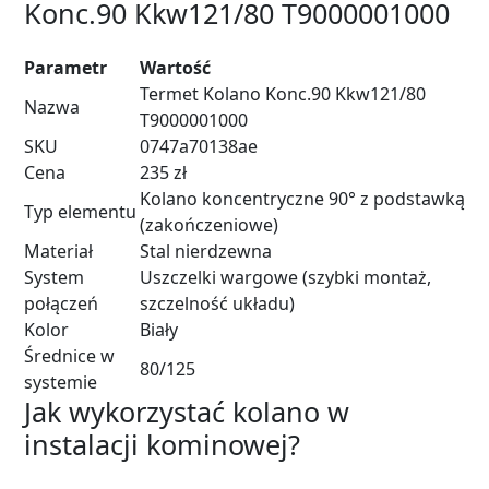
Konc.90 Kkw121/80 T9000001000
Parametr
Wartość
Termet Kolano Konc.90 Kkw121/80
Nazwa
T9000001000
SKU
0747a70138ae
Cena
235 zł
Kolano koncentryczne 90° z podstawką
Typ elementu
(zakończeniowe)
Materiał
Stal nierdzewna
System
Uszczelki wargowe (szybki montaż,
połączeń
szczelność układu)
Kolor
Biały
Średnice w
80/125
systemie
Jak wykorzystać kolano w
instalacji kominowej?