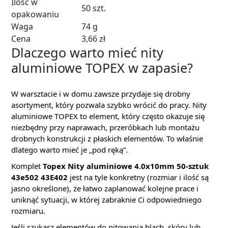
Ilość w
50 szt.
opakowaniu
Waga
74 g
Cena
3,66 zł
Dlaczego warto mieć nity
aluminiowe TOPEX w zapasie?
W warsztacie i w domu zawsze przydaje się drobny
asortyment, który pozwala szybko wrócić do pracy. Nity
aluminiowe TOPEX to element, który często okazuje się
niezbędny przy naprawach, przeróbkach lub montażu
drobnych konstrukcji z płaskich elementów. To właśnie
dlatego warto mieć je „pod ręką”.
Komplet
Topex Nity aluminiowe 4.0x10mm 50-sztuk
43e502 43E402
jest na tyle konkretny (rozmiar i ilość są
jasno określone), że łatwo zaplanować kolejne prace i
uniknąć sytuacji, w której zabraknie Ci odpowiedniego
rozmiaru.
Jeśli szukasz elementów do nitowania blach, skóry lub