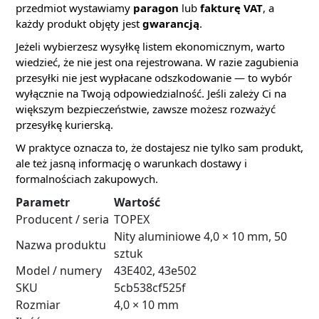
przedmiot wystawiamy
paragon
lub
fakturę VAT
, a
każdy produkt objęty jest
gwarancją
.
Jeżeli wybierzesz wysyłkę listem ekonomicznym, warto
wiedzieć, że nie jest ona rejestrowana. W razie zagubienia
przesyłki nie jest wypłacane odszkodowanie — to wybór
wyłącznie na Twoją odpowiedzialność. Jeśli zależy Ci na
większym bezpieczeństwie, zawsze możesz rozważyć
przesyłkę kurierską.
W praktyce oznacza to, że dostajesz nie tylko sam produkt,
ale też jasną informację o warunkach dostawy i
formalnościach zakupowych.
Parametr
Wartość
Producent / seria
TOPEX
Nity aluminiowe 4,0 × 10 mm, 50
Nazwa produktu
sztuk
Model / numery
43E402, 43e502
SKU
5cb538cf525f
Rozmiar
4,0 × 10 mm