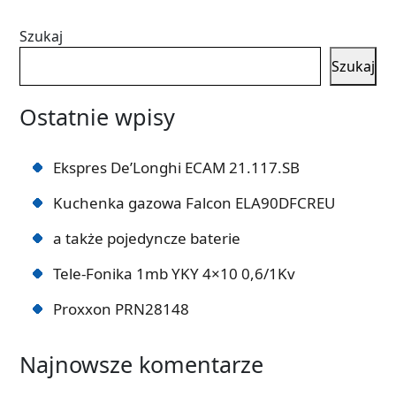
Szukaj
Szukaj
Ostatnie wpisy
Ekspres De’Longhi ECAM 21.117.SB
Kuchenka gazowa Falcon ELA90DFCREU
a także pojedyncze baterie
Tele-Fonika 1mb YKY 4×10 0,6/1Kv
Proxxon PRN28148
Najnowsze komentarze