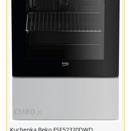
Kuchenka Beko FSE52320DWD