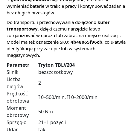
wymieniać baterie w trakcie pracy i kontynuować zadania
bez długich przestojów.
Do transportu i przechowywania dołączono
kufer
transportowy
, dzięki czemu narzędzie łatwo
zorganizować w garażu lub zabrać na miejsce realizacji.
Model ma też oznaczenie SKU:
4b48065f96cb
, co ułatwia
identyfikację przy zakupie lub w systemach
magazynowych.
Parametr
Tryton TBLV204
Silnik
bezszczotkowy
Liczba
2
biegów
Prędkość
I 0–500/min, II 0–2000/min
obrotowa
Moment
50 Nm
obrotowy
Sprzęgło
21+1 pozycji
Udar
tak