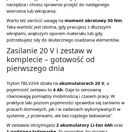
narzędzia i chcesz sprawnie przejść do następnego
wiercenia lub wkręcania.
Warto też zwrócić uwagę na
moment obrotowy 50 Nm
.
Taka wartość jest istotna, gdy pracujesz z dłuższymi
wkrętami, większym oporem materiału lub gdy
potrzebujesz siły do skutecznego osadzania elementów.
Zasilanie 20 V i zestaw w
komplecie – gotowość od
pierwszego dnia
Tryton TBLV204 działa na
akumulatorach 20 V
, a
pojemność zestawu to
4 Ah
. Daje to sensowną
równowagę pomiędzy mobilnością i czasem pracy. W
praktyce taki poziom pojemności sprawdza się zarówno w
pracach domowych, jak i w zadaniach wykonywanych w
systemie „z przerwami, ale bez częstego ładowania”.
W zestawie otrzymujesz
2 akumulatory Li-Ion 4Ah
oraz
1-godzinną ładowarkę
. To wygodne, bo możesz