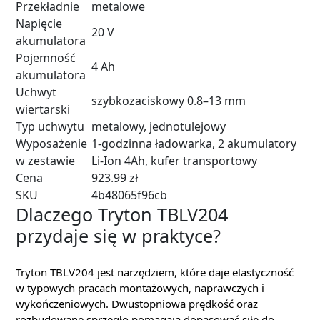
Przekładnie
metalowe
Napięcie
20 V
akumulatora
Pojemność
4 Ah
akumulatora
Uchwyt
szybkozaciskowy 0.8–13 mm
wiertarski
Typ uchwytu
metalowy, jednotulejowy
Wyposażenie
1-godzinna ładowarka, 2 akumulatory
w zestawie
Li-Ion 4Ah, kufer transportowy
Cena
923.99 zł
SKU
4b48065f96cb
Dlaczego Tryton TBLV204
przydaje się w praktyce?
Tryton TBLV204 jest narzędziem, które daje elastyczność
w typowych pracach montażowych, naprawczych i
wykończeniowych. Dwustopniowa prędkość oraz
rozbudowane sprzęgło pomagają dopasować siłę do