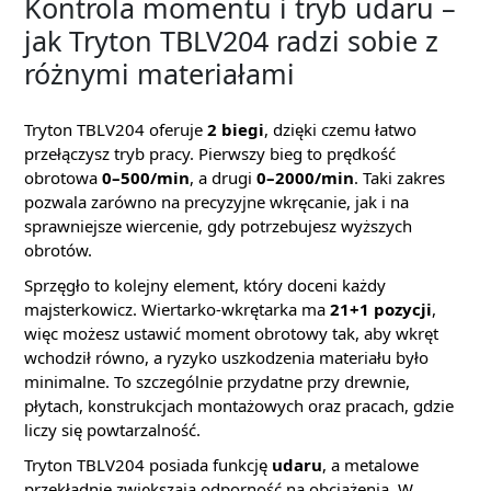
Kontrola momentu i tryb udaru –
jak Tryton TBLV204 radzi sobie z
różnymi materiałami
Tryton TBLV204 oferuje
2 biegi
, dzięki czemu łatwo
przełączysz tryb pracy. Pierwszy bieg to prędkość
obrotowa
0–500/min
, a drugi
0–2000/min
. Taki zakres
pozwala zarówno na precyzyjne wkręcanie, jak i na
sprawniejsze wiercenie, gdy potrzebujesz wyższych
obrotów.
Sprzęgło to kolejny element, który doceni każdy
majsterkowicz. Wiertarko-wkrętarka ma
21+1 pozycji
,
więc możesz ustawić moment obrotowy tak, aby wkręt
wchodził równo, a ryzyko uszkodzenia materiału było
minimalne. To szczególnie przydatne przy drewnie,
płytach, konstrukcjach montażowych oraz pracach, gdzie
liczy się powtarzalność.
Tryton TBLV204 posiada funkcję
udaru
, a metalowe
przekładnie zwiększają odporność na obciążenia. W