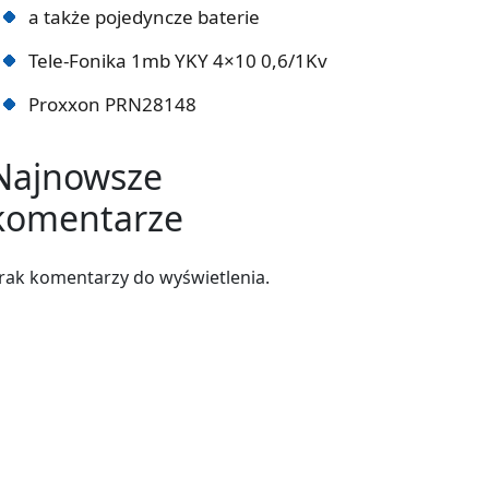
a także pojedyncze baterie
Tele-Fonika 1mb YKY 4×10 0,6/1Kv
Proxxon PRN28148
Najnowsze
komentarze
rak komentarzy do wyświetlenia.