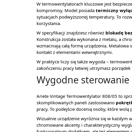
W termowentylatorach kluczowe jest bezpieczeńs
kompromisy. Model posiada
termiczny wyłą
sytuacjach podwyższonej temperatury. To roz
korzystania.
W specyfikacji znajdziesz również
blokadę be
Konstrukcja została wykonana z metalu, a chro
wzmacniają całą formę urządzenia. Metalowa 
kontakt z elementami wewnętrznymi.
W praktyce liczy się także wygoda – termowen
zakończeniu pracy łatwiej utrzymasz porządek 
Wygodne sterowanie 
Ariete Vintage Termowentylator 808/05 to sprzę
skomplikowanych paneli zastosowano
pokrętł
pracy. To podejście docenią osoby, które wolą p
Wizualnie urządzenie wyróżnia się w każdym wnę
chromowane akcenty i charakterystyczny wyglą
funkcjonalnym dodatkiem, ale też elementem de