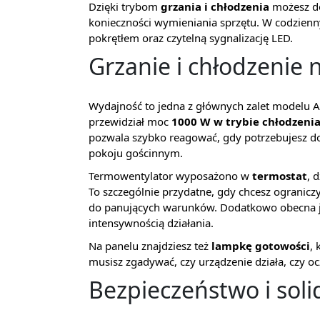
Dzięki trybom
grzania i chłodzenia
możesz do
konieczności wymieniania sprzętu. W codzien
pokrętłem oraz czytelną sygnalizację LED.
Grzanie i chłodzenie 
Wydajność to jedna z głównych zalet modelu A
przewidział moc
1000 W w trybie chłodzeni
pozwala szybko reagować, gdy potrzebujesz d
pokoju gościnnym.
Termowentylator wyposażono w
termostat
, 
To szczególnie przydatne, gdy chcesz ogranic
do panujących warunków. Dodatkowo obecna 
intensywnością działania.
Na panelu znajdziesz też
lampkę gotowości
, 
musisz zgadywać, czy urządzenie działa, czy oc
Bezpieczeństwo i soli