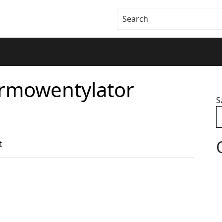
ermowentylator
S
t