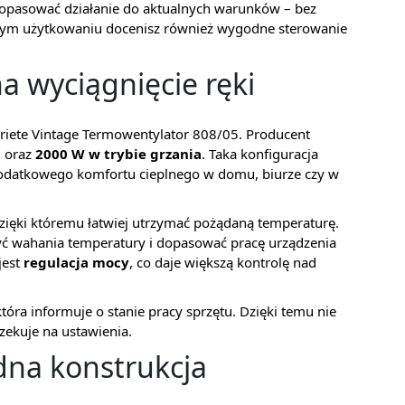
pasować działanie do aktualnych warunków – bez
nym użytkowaniu docenisz również wygodne sterowanie
na wyciągnięcie ręki
riete Vintage Termowentylator 808/05. Producent
a
oraz
2000 W w trybie grzania
. Taka konfiguracja
odatkowego komfortu cieplnego w domu, biurze czy w
dzięki któremu łatwiej utrzymać pożądaną temperaturę.
zyć wahania temperatury i dopasować pracę urządzenia
jest
regulacja mocy
, co daje większą kontrolę nad
która informuje o stanie pracy sprzętu. Dzięki temu nie
zekuje na ustawienia.
dna konstrukcja