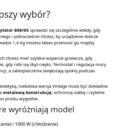
epszy wybór?
ylator 808/05
sprawdzi się szczególnie wtedy, gdy
nego i jednocześnie chcesz, by urządzenie dobrze
adze 1,4 kg możesz łatwo przenosić go między
h chcesz mieć szybkie wsparcie grzewcze, gdy
 gdy robi się zbyt ciepło. Termostat i regulacja mocy
ji, a zabezpieczenia zwiększają spokój podczas
 z estetyką, niebieska wersja Vintage może być dokładnie
na
metalową konstrukcję
, ochronną siatkę i czytelne
t po prostu wygodne.
óre wyróżniają model
anie) i 1000 W (chłodzenie)