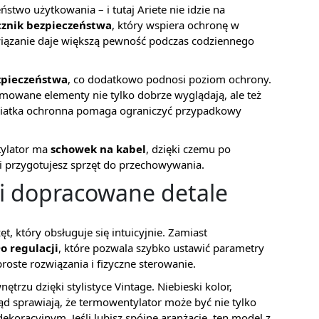
two użytkowania – i tutaj Ariete nie idzie na
cznik bezpieczeństwa
, który wspiera ochronę w
wiązanie daje większą pewność podczas codziennego
zpieczeństwa
, co dodatkowo podnosi poziom ochrony.
mowane elementy nie tylko dobrze wyglądają, ale też
siatka ochronna pomaga ograniczyć przypadkowy
tylator ma
schowek na kabel
, dzięki czemu po
i przygotujesz sprzęt do przechowywania.
i dopracowane detale
t, który obsługuje się intuicyjnie. Zamiast
o regulacji
, które pozwala szybko ustawić parametry
roste rozwiązania i fizyczne sterowanie.
trzu dzięki stylistyce Vintage. Niebieski kolor,
d sprawiają, że termowentylator może być nie tylko
koracyjnym. Jeśli lubisz spójne aranżacje, ten model z