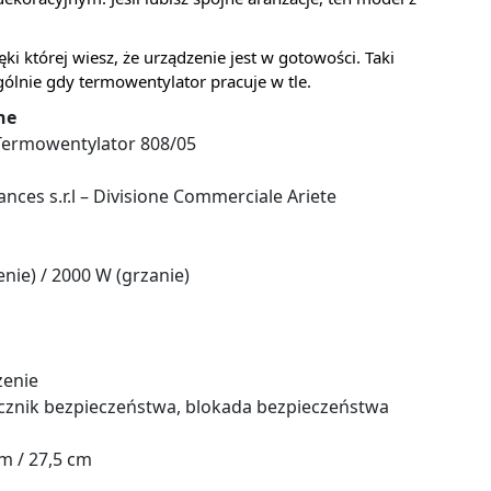
ęki której wiesz, że urządzenie jest w gotowości. Taki
ólnie gdy termowentylator pracuje w tle.
ne
 Termowentylator 808/05
nces s.r.l – Divisione Commerciale Ariete
nie) / 2000 W (grzanie)
zenie
cznik bezpieczeństwa, blokada bezpieczeństwa
cm / 27,5 cm