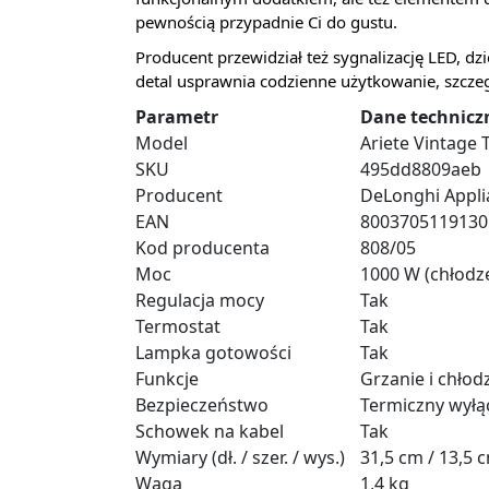
pewnością przypadnie Ci do gustu.
Producent przewidział też sygnalizację LED, dzi
detal usprawnia codzienne użytkowanie, szczeg
Parametr
Dane technicz
Model
Ariete Vintage
SKU
495dd8809aeb
Producent
DeLonghi Applia
EAN
8003705119130
Kod producenta
808/05
Moc
1000 W (chłodze
Regulacja mocy
Tak
Termostat
Tak
Lampka gotowości
Tak
Funkcje
Grzanie i chłod
Bezpieczeństwo
Termiczny wyłą
Schowek na kabel
Tak
Wymiary (dł. / szer. / wys.)
31,5 cm / 13,5 
Waga
1,4 kg