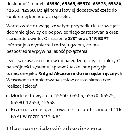
dostępność modeli:
65560, 65565, 65570, 65575, 65580,
12553, 12558
. Dzięki temu łatwiej dopasować część do
konkretnej konfiguracji sprzętu.
Warto zwrócić uwagę, że w tym przypadku kluczowe jest
dobranie głowicy do odpowiedniego zastosowania oraz
standardu gwintu. Oznaczenie
3/8" oraz 11R BSPT
informuje o wymiarze i rodzaju gwintu, co ma
bezpośredni wpływ na jakość połączenia.
Jeżeli szukasz akcesoriów do narzędzi ręcznych i zależy Ci
na spójności systemu, sprawdź także inne pozycje
oznaczone jako
Ridgid Akcesoria do narzędzi ręcznych
.
Właściwie skompletowany zestaw często skraca czas
realizacji zleceń.
Modele do wyboru: 65560, 65565, 65570, 65575,
65580, 12553, 12558
Przeznaczenie: gwintowanie rur pod standard 11R
BSPT w rozmiarze 3/8"
Dlaczego jakość głowicy ma