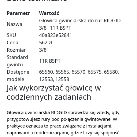
Parametr
Wartość
Głowica gwinciarska do rur RIDGID
Nazwa
3/8" 11R BSPT
SKU
40a823e52841
Cena
562 zł
Rozmiar
3/8"
Standard
11R BSPT
gwintu
Dostępne
65560, 65565, 65570, 65575, 65580,
modele
12553, 12558
Jak wykorzystać głowicę w
codziennych zadaniach
Głowica gwinciarska RIDGID sprawdza się wtedy, gdy
przygotowujesz rury pod połączenia gwintowane. W
praktyce oznacza to prace związane z instalacjami,
naprawami i modernizacjami, gdzie liczy się spójność