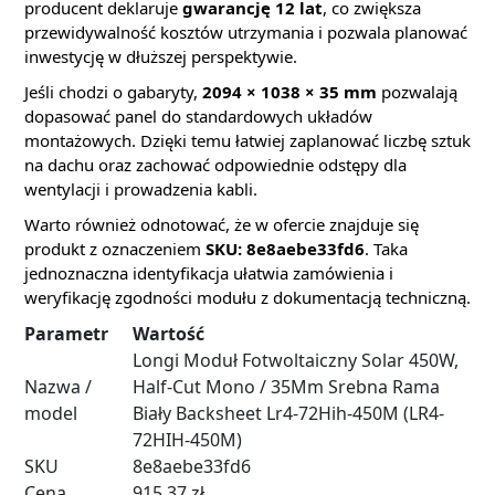
producent deklaruje
gwarancję 12 lat
, co zwiększa
przewidywalność kosztów utrzymania i pozwala planować
inwestycję w dłuższej perspektywie.
Jeśli chodzi o gabaryty,
2094 × 1038 × 35 mm
pozwalają
dopasować panel do standardowych układów
montażowych. Dzięki temu łatwiej zaplanować liczbę sztuk
na dachu oraz zachować odpowiednie odstępy dla
wentylacji i prowadzenia kabli.
Warto również odnotować, że w ofercie znajduje się
produkt z oznaczeniem
SKU: 8e8aebe33fd6
. Taka
jednoznaczna identyfikacja ułatwia zamówienia i
weryfikację zgodności modułu z dokumentacją techniczną.
Parametr
Wartość
Longi Moduł Fotwoltaiczny Solar 450W,
Nazwa /
Half-Cut Mono / 35Mm Srebna Rama
model
Biały Backsheet Lr4-72Hih-450M (LR4-
72HIH-450M)
SKU
8e8aebe33fd6
Cena
915,37 zł