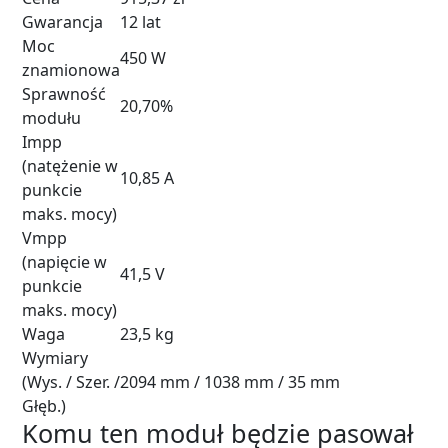
Gwarancja
12 lat
Moc
450 W
znamionowa
Sprawność
20,70%
modułu
Impp
(natężenie w
10,85 A
punkcie
maks. mocy)
Vmpp
(napięcie w
41,5 V
punkcie
maks. mocy)
Waga
23,5 kg
Wymiary
(Wys. / Szer. /
2094 mm / 1038 mm / 35 mm
Głęb.)
Komu ten moduł będzie pasował