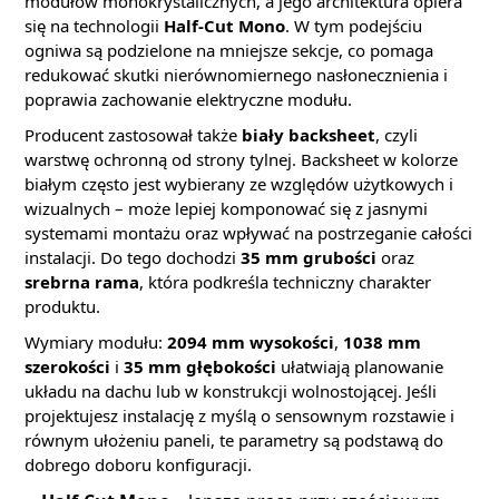
modułów monokrystalicznych, a jego architektura opiera
się na technologii
Half-Cut Mono
. W tym podejściu
ogniwa są podzielone na mniejsze sekcje, co pomaga
redukować skutki nierównomiernego nasłonecznienia i
poprawia zachowanie elektryczne modułu.
Producent zastosował także
biały backsheet
, czyli
warstwę ochronną od strony tylnej. Backsheet w kolorze
białym często jest wybierany ze względów użytkowych i
wizualnych – może lepiej komponować się z jasnymi
systemami montażu oraz wpływać na postrzeganie całości
instalacji. Do tego dochodzi
35 mm grubości
oraz
srebrna rama
, która podkreśla techniczny charakter
produktu.
Wymiary modułu:
2094 mm wysokości
,
1038 mm
szerokości
i
35 mm głębokości
ułatwiają planowanie
układu na dachu lub w konstrukcji wolnostojącej. Jeśli
projektujesz instalację z myślą o sensownym rozstawie i
równym ułożeniu paneli, te parametry są podstawą do
dobrego doboru konfiguracji.