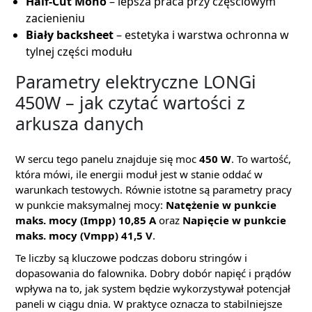
Half-Cut Mono
– lepsza praca przy częściowym
zacienieniu
Biały backsheet
– estetyka i warstwa ochronna w
tylnej części modułu
Parametry elektryczne LONGi
450W – jak czytać wartości z
arkusza danych
W sercu tego panelu znajduje się moc
450 W
. To wartość,
która mówi, ile energii moduł jest w stanie oddać w
warunkach testowych. Równie istotne są parametry pracy
w punkcie maksymalnej mocy:
Natężenie w punkcie
maks. mocy (Impp) 10,85 A
oraz
Napięcie w punkcie
maks. mocy (Vmpp) 41,5 V
.
Te liczby są kluczowe podczas doboru stringów i
dopasowania do falownika. Dobry dobór napięć i prądów
wpływa na to, jak system będzie wykorzystywał potencjał
paneli w ciągu dnia. W praktyce oznacza to stabilniejsze