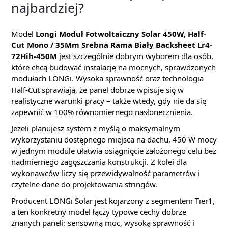
najbardziej?
Model
Longi Moduł Fotwoltaiczny Solar 450W, Half-
Cut Mono / 35Mm Srebna Rama Biały Backsheet Lr4-
72Hih-450M
jest szczególnie dobrym wyborem dla osób,
które chcą budować instalację na mocnych, sprawdzonych
modułach LONGi. Wysoka sprawność oraz technologia
Half-Cut sprawiają, że panel dobrze wpisuje się w
realistyczne warunki pracy – także wtedy, gdy nie da się
zapewnić w 100% równomiernego nasłonecznienia.
Jeżeli planujesz system z myślą o maksymalnym
wykorzystaniu dostępnego miejsca na dachu, 450 W mocy
w jednym module ułatwia osiągnięcie założonego celu bez
nadmiernego zagęszczania konstrukcji. Z kolei dla
wykonawców liczy się przewidywalność parametrów i
czytelne dane do projektowania stringów.
Producent LONGi Solar jest kojarzony z segmentem Tier1,
a ten konkretny model łączy typowe cechy dobrze
znanych paneli: sensowną moc, wysoką sprawność i