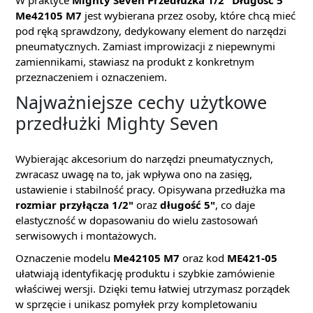
W praktyce
Mighty Seven Przedłużka 1/2" Długość 5"
Me42105 M7
jest wybierana przez osoby, które chcą mieć
pod ręką sprawdzony, dedykowany element do narzędzi
pneumatycznych. Zamiast improwizacji z niepewnymi
zamiennikami, stawiasz na produkt z konkretnym
przeznaczeniem i oznaczeniem.
Najważniejsze cechy użytkowe
przedłużki Mighty Seven
Wybierając akcesorium do narzędzi pneumatycznych,
zwracasz uwagę na to, jak wpływa ono na zasięg,
ustawienie i stabilność pracy. Opisywana przedłużka ma
rozmiar przyłącza 1/2"
oraz
długość 5"
, co daje
elastyczność w dopasowaniu do wielu zastosowań
serwisowych i montażowych.
Oznaczenie modelu
Me42105 M7
oraz kod
ME421-05
ułatwiają identyfikację produktu i szybkie zamówienie
właściwej wersji. Dzięki temu łatwiej utrzymasz porządek
w sprzęcie i unikasz pomyłek przy kompletowaniu