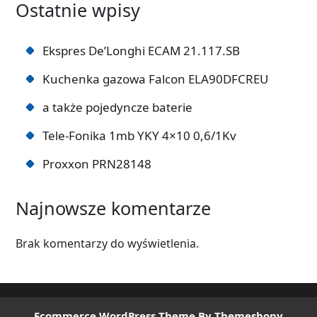
Ostatnie wpisy
Ekspres De’Longhi ECAM 21.117.SB
Kuchenka gazowa Falcon ELA90DFCREU
a także pojedyncze baterie
Tele-Fonika 1mb YKY 4×10 0,6/1Kv
Proxxon PRN28148
Najnowsze komentarze
Brak komentarzy do wyświetlenia.
Ecommerce WordPress Theme
By Themeshopy