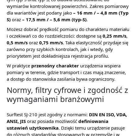
wymiarów kontrolowanej powierzchni. Zakres pomiarowy
dla wariantów jest podany jako
– 16 mm / – 4,8 mm (Typ
S)
oraz
– 17,5 mm / – 5,6 mm (typ-S)
.
Możesz dobrać prędkość pomiaru do charakteru materiału
i oczekiwań co do rozdzielczości: dostępne są
0,25 mm/s
,
0,5 mm/s
oraz
0,75 mm/s
. Taka elastyczność przydaje się
zarówno przy szybkich kontrolach, jak i wtedy, gdy
priorytetem jest dokładniejsza rejestracja profilu.
W praktyce
przenośny charakter
urządzenia wspiera
pomiary w terenie, gdzie transport i czas mają znaczenie,
a dostęp do stanowiska zasilania bywa ograniczony.
Normy, filtry cyfrowe i zgodność z
wymaganiami branżowymi
Surftest SJ-210 jest zgodny z normami:
DIN EN ISO, VDA,
ANSI, JIS
oraz posiada możliwość
definiowania
ustawień użytkownika
. Dzięki temu urządzenie pasuje
do różnych standardów stosowanych w przemyśle i w