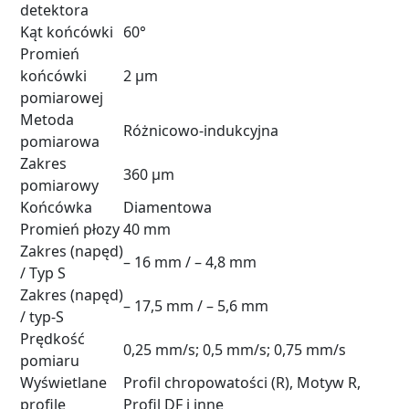
detektora
Kąt końcówki
60°
Promień
końcówki
2 µm
pomiarowej
Metoda
Różnicowo-indukcyjna
pomiarowa
Zakres
360 µm
pomiarowy
Końcówka
Diamentowa
Promień płozy
40 mm
Zakres (napęd)
– 16 mm / – 4,8 mm
/ Typ S
Zakres (napęd)
– 17,5 mm / – 5,6 mm
/ typ-S
Prędkość
0,25 mm/s; 0,5 mm/s; 0,75 mm/s
pomiaru
Wyświetlane
Profil chropowatości (R), Motyw R,
profile
Profil DF i inne