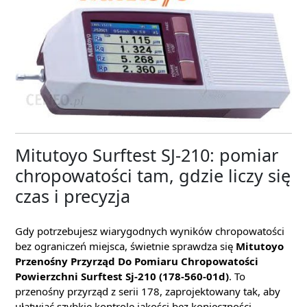
Mitutoyo Surftest SJ-210: pomiar
chropowatości tam, gdzie liczy się
czas i precyzja
Gdy potrzebujesz wiarygodnych wyników chropowatości
bez ograniczeń miejsca, świetnie sprawdza się
Mitutoyo
Przenośny Przyrząd Do Pomiaru Chropowatości
Powierzchni Surftest Sj-210 (178-560-01d)
. To
przenośny przyrząd z serii 178, zaprojektowany tak, aby
ułatwiać szybkie kontrole jakości bez konieczności