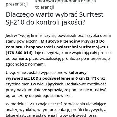
kolorowa górna/dolna granica
prezentacji
tolerancji
Dlaczego warto wybrać Surftest
SJ-210 do kontroli jakości?
Jeśli w Twojej firmie liczy się powtarzalność i szybka ocena
stanu powierzchni,
Mitutoyo Przenośny Przyrząd Do
Pomiaru Chropowatości Powierzchni Surftest Sj-210
(178-560-01d)
daje narzędzia, które wspierają cały proces:
od pomiaru, przez wizualizację profilu, aż po interpretację
zgodności z normami.
Urządzenie zostało wyposażone w
kolorowy
wyświetlacz LCD z podświetleniem 6 cm (2,4”)
oraz
czytelne menu w wielu językach. Dodatkowo możliwość
pracy na akumulatorze sprawia, że pomiar nie musi być
ograniczony do jednego stanowiska.
W modelu SJ-210 znajdziesz też rozwiązania ułatwiające
analizę wyników, w tym prezentację profili i krzywych, a
także elastyczne ustawienia filtrów cyfrowych oraz