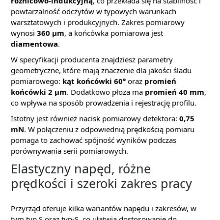
różnicowo-indukcyjną
, co przekłada się na stabilność i
powtarzalność odczytów w typowych warunkach
warsztatowych i produkcyjnych. Zakres pomiarowy
wynosi
360 µm
, a końcówka pomiarowa jest
diamentowa
.
W specyfikacji producenta znajdziesz parametry
geometryczne, które mają znaczenie dla jakości śladu
pomiarowego:
kąt końcówki 60°
oraz
promień
końcówki 2 µm
. Dodatkowo płoza ma
promień 40 mm
,
co wpływa na sposób prowadzenia i rejestrację profilu.
Istotny jest również nacisk pomiarowy detektora:
0,75
mN
. W połączeniu z odpowiednią prędkością pomiaru
pomaga to zachować spójność wyników podczas
porównywania serii pomiarowych.
Elastyczny napęd, różne
prędkości i szeroki zakres pracy
Przyrząd oferuje kilka wariantów napędu i zakresów, w
tym typ S oraz typ-S, co ułatwia dostosowanie do