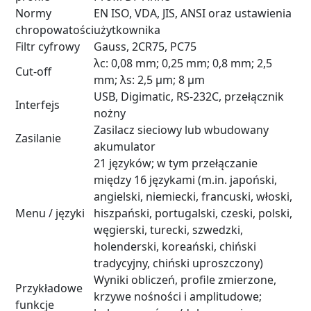
Normy
EN ISO, VDA, JIS, ANSI oraz ustawienia
chropowatości
użytkownika
Filtr cyfrowy
Gauss, 2CR75, PC75
λc: 0,08 mm; 0,25 mm; 0,8 mm; 2,5
Cut-off
mm; λs: 2,5 µm; 8 µm
USB, Digimatic, RS-232C, przełącznik
Interfejs
nożny
Zasilacz sieciowy lub wbudowany
Zasilanie
akumulator
21 języków; w tym przełączanie
między 16 językami (m.in. japoński,
angielski, niemiecki, francuski, włoski,
Menu / języki
hiszpański, portugalski, czeski, polski,
węgierski, turecki, szwedzki,
holenderski, koreański, chiński
tradycyjny, chiński uproszczony)
Wyniki obliczeń, profile zmierzone,
Przykładowe
krzywe nośności i amplitudowe;
funkcje