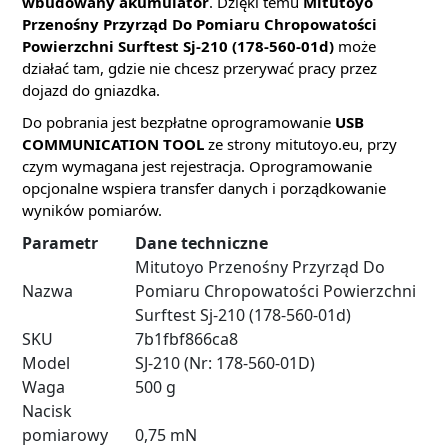
wbudowany akumulator
. Dzięki temu
Mitutoyo
Przenośny Przyrząd Do Pomiaru Chropowatości
Powierzchni Surftest Sj-210 (178-560-01d)
może
działać tam, gdzie nie chcesz przerywać pracy przez
dojazd do gniazdka.
Do pobrania jest bezpłatne oprogramowanie
USB
COMMUNICATION TOOL
ze strony mitutoyo.eu, przy
czym wymagana jest rejestracja. Oprogramowanie
opcjonalne wspiera transfer danych i porządkowanie
wyników pomiarów.
Parametr
Dane techniczne
Mitutoyo Przenośny Przyrząd Do
Nazwa
Pomiaru Chropowatości Powierzchni
Surftest Sj-210 (178-560-01d)
SKU
7b1fbf866ca8
Model
SJ-210 (Nr: 178-560-01D)
Waga
500 g
Nacisk
pomiarowy
0,75 mN