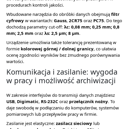
procedurach kontroli jakości.
Wbudowane narzędzia do obróbki danych obejmują
filtr
cyfrowy
w wariantach:
Gauss
,
2CR75
oraz
PC75
. Do tego
dochodzą parametry cut-off:
λc: 0,08 mm; 0,25 mm; 0,8
mm; 2,5 mm
oraz
λs: 2,5 µm; 8 µm
.
Urządzenie umożliwia także tolerancję prezentowaną w
formie
kolorowej górnej / dolnej granicy
, co ułatwia
ocenę zgodności wyników bez żmudnego porównywania
wartości.
Komunikacja i zasilanie: wygoda
w pracy i możliwość archiwizacji
W zakresie interfejsów do transmisji danych znajdziesz
USB
,
Digimatic
,
RS-232C
oraz
przełącznik nożny
. To
daje swobodę w podłączaniu do komputerów, systemów
pomiarowych lub przepływów pracy w firmie.
Zasilanie jest elastyczne:
zasilacz sieciowy
lub