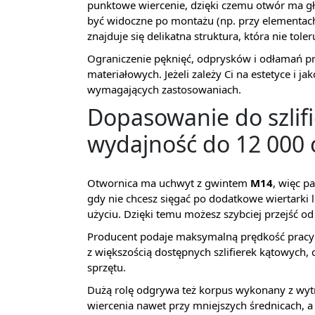
punktowe wiercenie, dzięki czemu otwór ma gł
być widoczne po montażu (np. przy elementac
znajduje się delikatna struktura, która nie tole
Ograniczenie pęknięć, odprysków i odłamań prz
materiałowych. Jeżeli zależy Ci na estetyce i j
wymagających zastosowaniach.
Dopasowanie do szlifi
wydajność do 12 000 
Otwornica ma uchwyt z gwintem
M14
, więc p
gdy nie chcesz sięgać po dodatkowe wiertarki lu
użyciu. Dzięki temu możesz szybciej przejść o
Producent podaje maksymalną prędkość prac
z większością dostępnych szlifierek kątowych,
sprzętu.
Dużą rolę odgrywa też korpus wykonany z wytrz
wiercenia nawet przy mniejszych średnicach, a