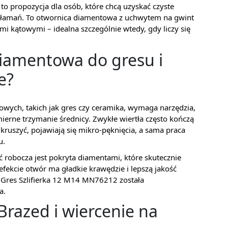
 propozycja dla osób, które chcą uzyskać czyste
dłamań. To otwornica diamentowa z uchwytem na gwint
mi kątowymi – idealna szczególnie wtedy, gdy liczy się
iamentowa do gresu i
e?
wych, takich jak gres czy ceramika, wymaga narzędzia,
ierne trzymanie średnicy. Zwykłe wiertła często kończą
kruszyć, pojawiają się mikro-pęknięcia, a sama praca
u.
ć robocza jest pokryta diamentami, które skutecznie
efekcie otwór ma gładkie krawędzie i lepszą jakość
res Szlifierka 12 M14 MN76212 została
a.
razed i wiercenie na