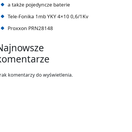
a także pojedyncze baterie
Tele-Fonika 1mb YKY 4×10 0,6/1Kv
Proxxon PRN28148
Najnowsze
komentarze
rak komentarzy do wyświetlenia.