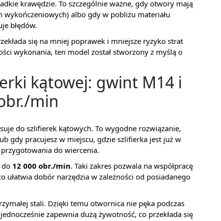
adkie krawędzie. To szczególnie ważne, gdy otwory mają
h wykończeniowych) albo gdy w pobliżu materiału
ruje błędów.
ekłada się na mniej poprawek i mniejsze ryzyko strat
akości wykonania, ten model został stworzony z myślą o
erki kątowej: gwint M14 i
obr./min
asuje do szlifierek kątowych. To wygodne rozwiązanie,
b gdy pracujesz w miejscu, gdzie szlifierka jest już w
d przygotowania do wiercenia.
y do
12 000 obr./min
. Taki zakres pozwala na współpracę
 co ułatwia dobór narzędzia w zależności od posiadanego
ymałej stali. Dzięki temu otwornica nie pęka podczas
 jednocześnie zapewnia dużą żywotność, co przekłada się