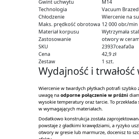
Gwint uchwytu
M14
Technologia
Vacuum Brazed 
Chłodzenie
Wiercenie na su
Maks. prędkość obrotowa
12 000 obr./min
Materiał korpusu
Wytrzymała sta
Zastosowanie
otwory w cerami
SKU
23937ceafa0a
Cena
42,9 zł
Zestaw
1 szt.
Wydajność i trwałość
Wiercenie w twardych płytkach potrafi szybko
uwagę na
odporne połączenie w próżni
diam
wysokie temperatury oraz tarcie. To przekłada 
w wymagających materiałach.
Dodatkowo konstrukcja została zaprojektowana
powstaje z gładkimi krawędziami, a ryzyko uszk
otwory w gresie lub marmurze, docenisz to szcze