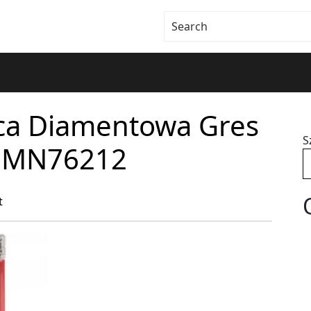
ca Diamentowa Gres
S
14 MN76212
t