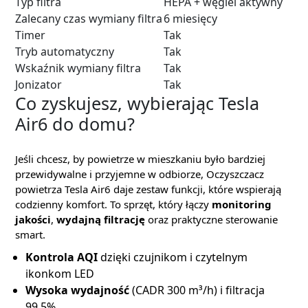
Typ filtra
HEPA + węgiel aktywny
Zalecany czas wymiany filtra
6 miesięcy
Timer
Tak
Tryb automatyczny
Tak
Wskaźnik wymiany filtra
Tak
Jonizator
Tak
Co zyskujesz, wybierając Tesla
Air6 do domu?
Jeśli chcesz, by powietrze w mieszkaniu było bardziej
przewidywalne i przyjemne w odbiorze, Oczyszczacz
powietrza Tesla Air6 daje zestaw funkcji, które wspierają
codzienny komfort. To sprzęt, który łączy
monitoring
jakości
,
wydajną filtrację
oraz praktyczne sterowanie
smart.
Kontrola AQI
dzięki czujnikom i czytelnym
ikonkom LED
Wysoka wydajność
(CADR 300 m³/h) i filtracja
99,5%