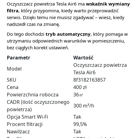
Oczyszczacz powietrza Tesla Air6 ma
wskaźnik wymiany
filtra
, który przypomina, kiedy warto przeprowadzić
serwis. Dzięki temu nie musisz zgadywać – wiesz, kiedy
nadszedł czas na zmianę.
Do tego dochodzi
tryb automatyczny
, który pomaga w
utrzymaniu odpowiednich warunków w pomieszczeniu,
bez ciągłych korekt ustawień.
Parametr
Wartość
Oczyszczacz powietrza
Model
Tesla Air6
SKU
8f3182163857
Cena
400 zł
Powierzchnia robocza
36㎡
CADR (ilość oczyszczonego
300 m³/h
powietrza)
Opcja Smart Wi‑Fi
Tak
Procent filtracji
99,5%
Nawilżacz
Tak