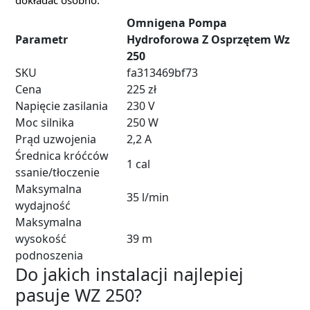
Omnigena Pompa
Parametr
Hydroforowa Z Osprzętem Wz
250
SKU
fa313469bf73
Cena
225 zł
Napięcie zasilania
230 V
Moc silnika
250 W
Prąd uzwojenia
2,2 A
Średnica króćców
1 cal
ssanie/tłoczenie
Maksymalna
35 l/min
wydajność
Maksymalna
wysokość
39 m
podnoszenia
Do jakich instalacji najlepiej
pasuje WZ 250?