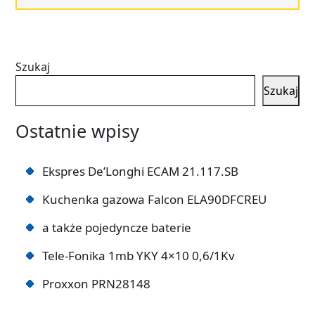
Szukaj
Szukaj
Ostatnie wpisy
Ekspres De’Longhi ECAM 21.117.SB
Kuchenka gazowa Falcon ELA90DFCREU
a także pojedyncze baterie
Tele-Fonika 1mb YKY 4×10 0,6/1Kv
Proxxon PRN28148