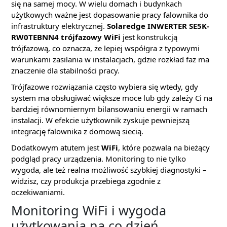
się na samej mocy. W wielu domach i budynkach
użytkowych ważne jest dopasowanie pracy falownika do
infrastruktury elektrycznej.
Solaredge INWERTER SE5K-
RW0TEBNN4 trójfazowy WiFi
jest konstrukcją
trójfazową, co oznacza, że lepiej współgra z typowymi
warunkami zasilania w instalacjach, gdzie rozkład faz ma
znaczenie dla stabilności pracy.
Trójfazowe rozwiązania często wybiera się wtedy, gdy
system ma obsługiwać większe moce lub gdy zależy Ci na
bardziej równomiernym bilansowaniu energii w ramach
instalacji. W efekcie użytkownik zyskuje pewniejszą
integrację falownika z domową siecią.
Dodatkowym atutem jest
WiFi
, które pozwala na bieżący
podgląd pracy urządzenia. Monitoring to nie tylko
wygoda, ale też realna możliwość szybkiej diagnostyki –
widzisz, czy produkcja przebiega zgodnie z
oczekiwaniami.
Monitoring WiFi i wygoda
użytkowania na co dzień