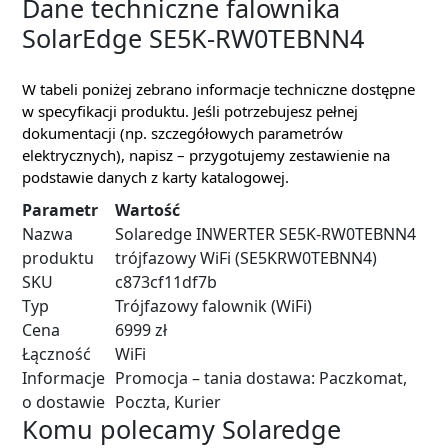
Dane techniczne falownika
SolarEdge SE5K-RW0TEBNN4
W tabeli poniżej zebrano informacje techniczne dostępne
w specyfikacji produktu. Jeśli potrzebujesz pełnej
dokumentacji (np. szczegółowych parametrów
elektrycznych), napisz – przygotujemy zestawienie na
podstawie danych z karty katalogowej.
Parametr
Wartość
Nazwa
Solaredge INWERTER SE5K-RW0TEBNN4
produktu
trójfazowy WiFi (SE5KRW0TEBNN4)
SKU
c873cf11df7b
Typ
Trójfazowy falownik (WiFi)
Cena
6999 zł
Łączność
WiFi
Informacje
Promocja – tania dostawa: Paczkomat,
o dostawie
Poczta, Kurier
Komu polecamy Solaredge