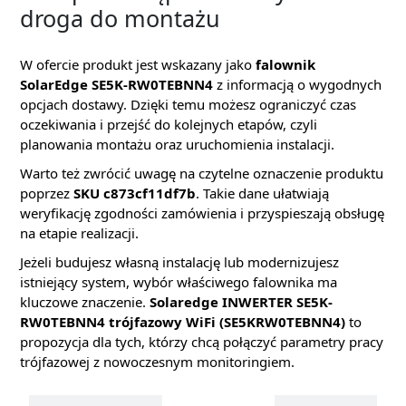
droga do montażu
W ofercie produkt jest wskazany jako
falownik
SolarEdge SE5K-RW0TEBNN4
z informacją o wygodnych
opcjach dostawy. Dzięki temu możesz ograniczyć czas
oczekiwania i przejść do kolejnych etapów, czyli
planowania montażu oraz uruchomienia instalacji.
Warto też zwrócić uwagę na czytelne oznaczenie produktu
poprzez
SKU c873cf11df7b
. Takie dane ułatwiają
weryfikację zgodności zamówienia i przyspieszają obsługę
na etapie realizacji.
Jeżeli budujesz własną instalację lub modernizujesz
istniejący system, wybór właściwego falownika ma
kluczowe znaczenie.
Solaredge INWERTER SE5K-
RW0TEBNN4 trójfazowy WiFi (SE5KRW0TEBNN4)
to
propozycja dla tych, którzy chcą połączyć parametry pracy
trójfazowej z nowoczesnym monitoringiem.