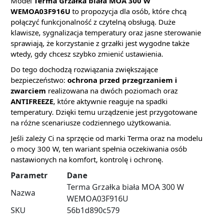
Model
Terma Grzałka biała MOA 300 W
WEMOA03F916U
to propozycja dla osób, które chcą
połączyć funkcjonalność z czytelną obsługą. Duże
klawisze, sygnalizacja temperatury oraz jasne sterowanie
sprawiają, że korzystanie z grzałki jest wygodne także
wtedy, gdy chcesz szybko zmienić ustawienia.
Do tego dochodzą rozwiązania zwiększające
bezpieczeństwo:
ochrona przed przegrzaniem i
zwarciem
realizowana na dwóch poziomach oraz
ANTIFREEZE
, które aktywnie reaguje na spadki
temperatury. Dzięki temu urządzenie jest przygotowane
na różne scenariusze codziennego użytkowania.
Jeśli zależy Ci na sprzęcie od marki Terma oraz na modelu
o mocy 300 W, ten wariant spełnia oczekiwania osób
nastawionych na komfort, kontrolę i ochronę.
Parametr
Dane
Terma Grzałka biała MOA 300 W
Nazwa
WEMOA03F916U
SKU
56b1d890c579