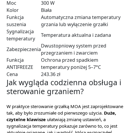
Moc
300 W
Kolor
Biała
Funkcja
Automatyczna zmiana temperatury
suszenia
grzania lub wyłączenie grzałki
Sygnalizacja
Temperatura aktualna i zadana
temperatury
Dwustopniowy system przed
Zabezpieczenia
przegrzaniem i zwarciem
Funkcja
Ochrona przed spadkiem
ANTIFREEZE
temperatury poniżej 5–7°C
Cena
243.36 zł
Jak wygląda codzienna obsługa i
sterowanie grzaniem?
W praktyce sterowanie grzałką MOA jest zaprojektowane
tak, aby było zrozumiałe od pierwszego użycia.
Duże,
czytelne klawisze
ułatwiają zmianę ustawień, a
sygnalizacja temperatury pokazuje zarówno to, co jest
aktualnie osiągane, jak i wartość, którą wyznaczyłeś.