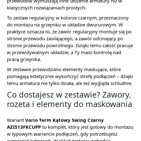
przewodów wymuszają inne ułożenie armatury niż w
klasycznych rozwiązaniach prostych.
To zestaw regulacyjny w kolorze czarnym, przeznaczony
do montażu na grzejniku w układzie dwururowym. W
praktyce oznacza to, że zawór regulacyjny montuje się po
stronie przewodu zasilającego, a zawór odcinający po
stronie przewodu powrotnego. Dzięki temu całość pracuje
w przewidywalnym układzie, a Ty masz kontrolę nad
pracą grzejnika.
W zestawie przewidziano elementy maskujące, które
pomagają estetycznie wykończyć strefę podłączeń – dzięki
temu armatura nie tylko działa, ale też wygląda schludnie.
Co dostajesz w zestawie? Zawory,
rozeta i elementy do maskowania
Wariant
Vario Term Kątowy Swing Czarny
AZIS13FKCUPP
to komplet, który jest gotowy do montażu
w typowym wariancie podłączeń, gdy potrzebujesz
rozwiązań kątowych. W skład zestawu wchodzą: