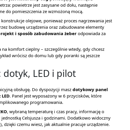
trza: powietrze jest zasysane od dołu, następnie
ane do pomieszczenia ze wzmożoną mocą.
we konstrukcje olejowe, ponieważ proces nagrzewania jest
przez budowę urządzenia oraz zabudowane elementy
rojekt i sposób zabudowania żeber
odpowiada za
 na komfort cieplny – szczególnie wtedy, gdy chcesz
ykład wrócisz do domu lub gdy poranki są jeszcze
dotyk, LED i pilot
uicyjną obsługę. Do dyspozycji masz
dotykowy panel
z LED
. Panel jest wyposażony w 6 przycisków, które
komplikowanego programowania.
EKO
, wybraną temperaturę i czas pracy, informację o
 jednostką Celsjusza i godzinami. Dodatkowo widoczny
), dzięki czemu wiesz, jak aktualnie pracuje urządzenie.