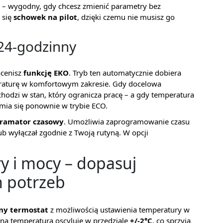
– wygodny, gdy chcesz zmienić parametry bez
 się
schowek na pilot
, dzięki czemu nie musisz go
24-godzinny
ocenisz
funkcję EKO
. Tryb ten automatycznie dobiera
raturę w komfortowym zakresie. Gdy docelowa
chodzi w stan, który ogranicza pracę – a gdy temperatura
mia się ponownie w trybie ECO.
gramator czasowy
. Umożliwia zaprogramowanie czasu
lub wyłączał zgodnie z Twoją rutyną. W opcji
y i mocy – dopasuj
h potrzeb
zny termostat
z możliwością ustawienia temperatury w
ana temperatura oscyluje w przedziale
+/-2°C
, co sprzyja