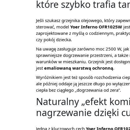
które szybko trafia t
Jeśli szukasz grzejnika olejowego, który zapew
sterować, model
Yoer Inferno OFR1025W
jes
zaprojektowane z myślą o codziennym, prakty
czy pokój dziecka.
Na uwagę zasługuje zarówno moc 2500 W, jak i
sprawniejsze dogrzewanie przestrzeni, a takż
warunków w mieszkaniu. Grzejnik jest dostęp
jest
emaliowaną warstwą ochronną
.
Wyróżnikiem jest też sposób rozchodzenia ciep
ale później oddaje ją jeszcze długo po wyłącze
ciepła bez ciągłego „dogrzewania od zera”.
Naturalny „efekt komi
nagrzewanie dzięki c
Jedną z kluczowych cech
Yoer Inferno OFR1