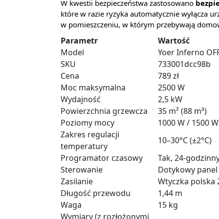
W kwestii bezpieczeństwa zastosowano
bezpi
które w razie ryzyka automatycznie wyłącza ur
w pomieszczeniu, w którym przebywają domo
Parametr
Wartość
Model
Yoer Inferno O
SKU
733001dcc98b
Cena
789 zł
Moc maksymalna
2500 W
Wydajność
2,5 kW
Powierzchnia grzewcza
35 m² (88 m³)
Poziomy mocy
1000 W / 1500 W
Zakres regulacji
10–30°C (±2°C)
temperatury
Programator czasowy
Tak, 24-godzinn
Sterowanie
Dotykowy panel 
Zasilanie
Wtyczka polska
Długość przewodu
1,44 m
Waga
15 kg
Wymiary (z rozłożonymi