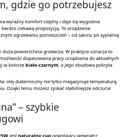
am, gdzie go potrzebujesz
nia wyraźny komfort cieplny i daje się wygodnie
t bardzo ciekawą propozycją. To urządzenie
cznym ogrzewaniu pomieszczeń – od salonu po sypialnię
 duża powierzchnia grzewcza. W praktyce oznacza to
e możliwość dopasowania pracy urządzenia do aktualnych
ny w kolorze
biało-czarnym
, a jego obudowa pokryta
ła: olej diatermiczny nie tylko magazynuje temperaturę,
niu. Dzięki temu możesz zyskać stabilniejsze odczucie
na” – szybkie
ugowi
025W
jest
naturalny cug
powstający wewnątrz