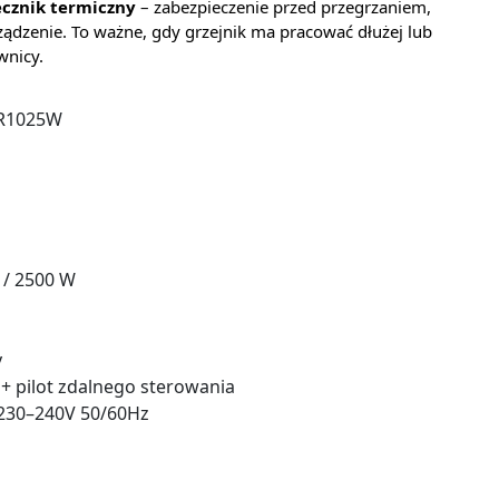
ecznik termiczny
– zabezpieczenie przed przegrzaniem,
ządzenie. To ważne, gdy grzejnik ma pracować dłużej lub
wnicy.
FR1025W
 / 2500 W
y
+ pilot zdalnego sterowania
 230–240V 50/60Hz