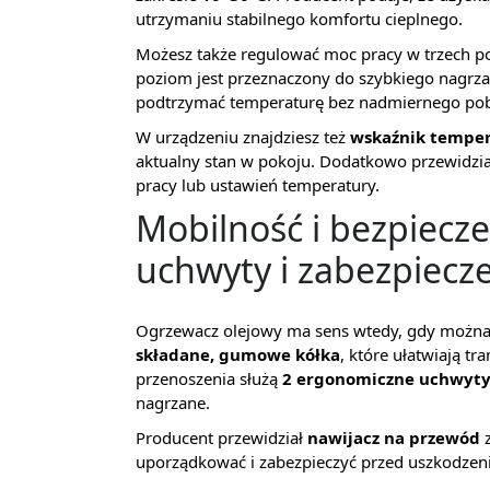
utrzymaniu stabilnego komfortu cieplnego.
Możesz także regulować moc pracy w trzech 
poziom jest przeznaczony do szybkiego nagrzan
podtrzymać temperaturę bez nadmiernego pob
W urządzeniu znajdziesz też
wskaźnik temper
aktualny stan w pokoju. Dodatkowo przewidz
pracy lub ustawień temperatury.
Mobilność i bezpiecze
uchwyty i zabezpiecz
Ogrzewacz olejowy ma sens wtedy, gdy można
składane, gumowe kółka
, które ułatwiają t
przenoszenia służą
2 ergonomiczne uchwyt
nagrzane.
Producent przewidział
nawijacz na przewód
z
uporządkować i zabezpieczyć przed uszkodzen