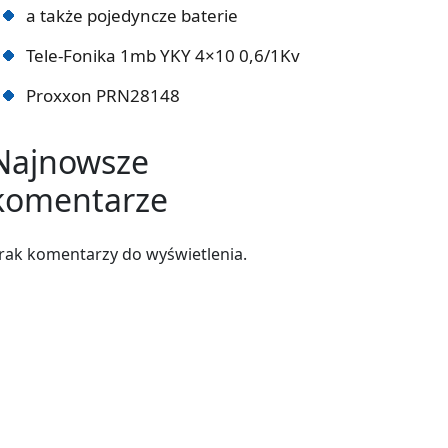
a także pojedyncze baterie
Tele-Fonika 1mb YKY 4×10 0,6/1Kv
Proxxon PRN28148
Najnowsze
komentarze
rak komentarzy do wyświetlenia.