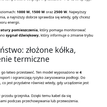
poziomach:
1000 W
,
1500 W
oraz
2500 W
. Najwyższy
ia, a najniższy dobrze sprawdza się wtedy, gdy chcesz
oru energii.
atury pomieszczenia
, który pomaga monitorować
iano
sygnał dźwiękowy
, który informuje o zmianie trybu
ństwo: złożone kółka,
enie termiczne
 go łatwo przestawić. Ten model wyposażono w
4
ransport i ograniczają ryzyko zarysowania podłogi. Do
y
, co jest przydatne również wtedy, gdy urządzenie jest
 przodu grzejnika. Dzięki temu kabel da się
iami podczas przechowywania lub przewożenia.