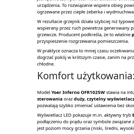
urządzenia. To rozwiązanie wspiera obieg powie
ogrzewane przez ciepłe żeberka i wydmuchiw
W rezultacie grzejnik działa szybciej niż typo
wspierany przez ruch powietrza generowany 
grzewcze. Producent podkreśla, że to właśnie
p
przyspieszenie rozgrzewania pomieszczenia.
W praktyce oznacza to mniej czasu oczekiwania
dogrzać pokój w krótszym czasie, zanim na prz
chłodne.
Komfort użytkowania: 
Model
Yoer Inferno OFR1025W
stawia na int
sterowania
oraz
duży, czytelny wyświetlac
pozwalają szybko zmieniać ustawienia bez s
Wyświetlacz LED pokazuje m.in. aktywny tryb
podłączeniu do prądu oraz symbole związane z
jest poziom mocy grzania (niski, średni, wysoki