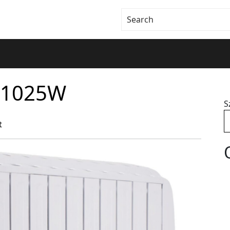
R1025W
S
t