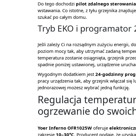
Do tego dochodzi
pilot zdalnego sterowania
wstawania. Co istotne, z tyłu grzejnika znajduje
szukać po całym domu.
Tryb EKO i programator 
Jeśli zależy Ci na rozsądnym zużyciu energii, d
poziom mocy tak, aby utrzymać zadaną tempe
temperatura zostanie osiągnięta, grzejnik prze
spadnie poniżej ustawionej, urządzenie urucha
Wygodnym dodatkiem jest
24-godzinny pro
pracy urządzenia tak, aby grzejnik włączał się 
jednorazowej możesz wybrać jedną funkcję.
Regulacja temperatur
ogrzewanie do swoic
Yoer Inferno OFR1025W
oferuje
elektronic
zakresie
10–30°C
. Producent podaje, że uzysk