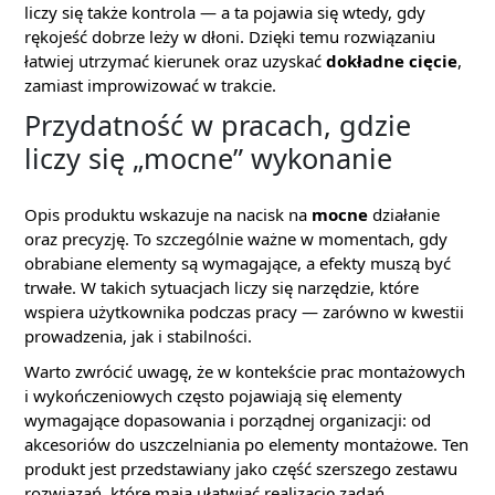
liczy się także kontrola — a ta pojawia się wtedy, gdy
rękojeść dobrze leży w dłoni. Dzięki temu rozwiązaniu
łatwiej utrzymać kierunek oraz uzyskać
dokładne cięcie
,
zamiast improwizować w trakcie.
Przydatność w pracach, gdzie
liczy się „mocne” wykonanie
Opis produktu wskazuje na nacisk na
mocne
działanie
oraz precyzję. To szczególnie ważne w momentach, gdy
obrabiane elementy są wymagające, a efekty muszą być
trwałe. W takich sytuacjach liczy się narzędzie, które
wspiera użytkownika podczas pracy — zarówno w kwestii
prowadzenia, jak i stabilności.
Warto zwrócić uwagę, że w kontekście prac montażowych
i wykończeniowych często pojawiają się elementy
wymagające dopasowania i porządnej organizacji: od
akcesoriów do uszczelniania po elementy montażowe. Ten
produkt jest przedstawiany jako część szerszego zestawu
rozwiązań, które mają ułatwiać realizację zadań.