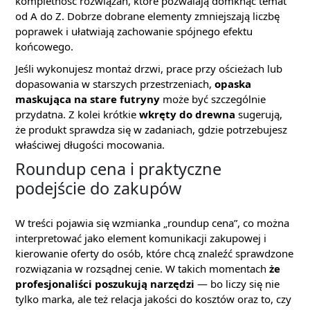
kompletność rozwiązań, które pozwalają domknąć temat
od A do Z. Dobrze dobrane elementy zmniejszają liczbę
poprawek i ułatwiają zachowanie spójnego efektu
końcowego.
Jeśli wykonujesz montaż drzwi, prace przy ościeżach lub
dopasowania w starszych przestrzeniach,
opaska
maskująca na stare futryny
może być szczególnie
przydatna. Z kolei krótkie
wkręty do drewna
sugerują,
że produkt sprawdza się w zadaniach, gdzie potrzebujesz
właściwej długości mocowania.
Roundup cena i praktyczne
podejście do zakupów
W treści pojawia się wzmianka „roundup cena”, co można
interpretować jako element komunikacji zakupowej i
kierowanie oferty do osób, które chcą znaleźć sprawdzone
rozwiązania w rozsądnej cenie. W takich momentach
że
profesjonaliści poszukują narzędzi
— bo liczy się nie
tylko marka, ale też relacja jakości do kosztów oraz to, czy