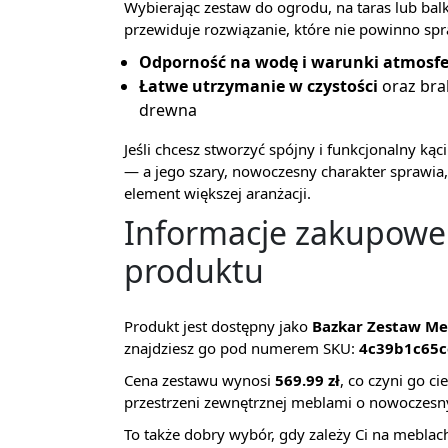
Wybierając zestaw do ogrodu, na taras lub ba
przewiduje rozwiązanie, które nie powinno spra
Odporność na wodę i warunki atmosf
Łatwe utrzymanie w czystości
oraz bra
drewna
Jeśli chcesz stworzyć spójny i funkcjonalny k
— a jego szary, nowoczesny charakter sprawia, 
element większej aranżacji.
Informacje zakupowe: 
produktu
Produkt jest dostępny jako
Bazkar Zestaw Me
znajdziesz go pod numerem SKU:
4c39b1c65
Cena zestawu wynosi
569.99 zł
, co czyni go c
przestrzeni zewnętrznej meblami o nowoczesny
To także dobry wybór, gdy zależy Ci na meblach