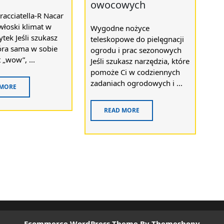
owocowych
racciatella-R Nacar
włoski klimat w
Wygodne nożyce
ytek Jeśli szukasz
teleskopowe do pielęgnacji
tóra sama w sobie
ogrodu i prac sezonowych
 „wow”, ...
Jeśli szukasz narzędzia, które
pomoże Ci w codziennych
zadaniach ogrodowych i ...
 MORE
READ MORE
Ecommerce WordPress Theme
By Themeshopy