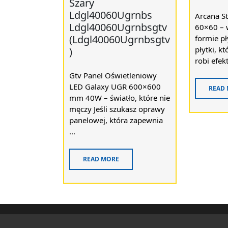
Szary
Ldgl40060Ugrnbs
Arcana St
Ldgl40060Ugrnbsgtv
60×60 – 
(Ldgl40060Ugrnbsgtv
formie pł
płytki, k
)
robi efekt
Gtv Panel Oświetleniowy
LED Galaxy UGR 600×600
READ
mm 40W – światło, które nie
męczy Jeśli szukasz oprawy
panelowej, która zapewnia
...
READ MORE