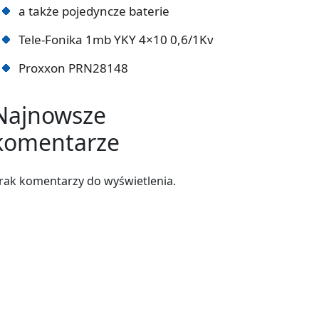
a także pojedyncze baterie
Tele-Fonika 1mb YKY 4×10 0,6/1Kv
Proxxon PRN28148
Najnowsze
komentarze
rak komentarzy do wyświetlenia.