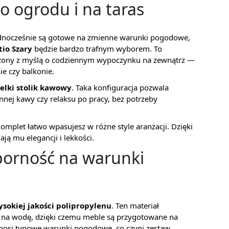
 ogrodu i na taras
 jednocześnie są gotowe na zmienne warunki pogodowe,
io Szary
będzie bardzo trafnym wyborem. To
worzony z myślą o codziennym wypoczynku na zewnątrz —
ie czy balkonie.
elki stolik kawowy
. Taka konfiguracja pozwala
ej kawy czy relaksu po pracy, bez potrzeby
omplet łatwo wpasujesz w różne style aranżacji. Dzięki
ją mu elegancji i lekkości.
dporność na warunki
sokiej jakości polipropylenu
. Ten materiał
ią na wodę, dzięki czemu meble są przygotowane na
znosi typowe warunki pogodowe, co czyni zestaw