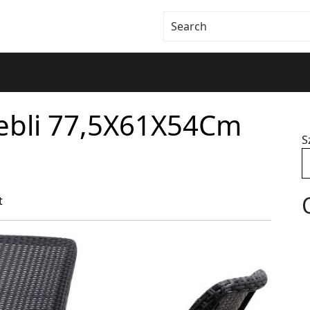
ebli 77,5X61X54Cm
S
t