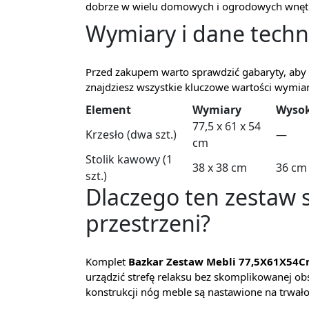
dobrze w wielu domowych i ogrodowych wnętrz
Wymiary i dane techn
Przed zakupem warto sprawdzić gabaryty, aby 
znajdziesz wszystkie kluczowe wartości wymiaró
Element
Wymiary
Wyso
77,5 x 61 x 54
Krzesło (dwa szt.)
—
cm
Stolik kawowy (1
38 x 38 cm
36 cm
szt.)
Dlaczego ten zestaw s
przestrzeni?
Komplet
Bazkar Zestaw Mebli 77,5X61X54Cm
urządzić strefę relaksu bez skomplikowanej ob
konstrukcji nóg meble są nastawione na trwało