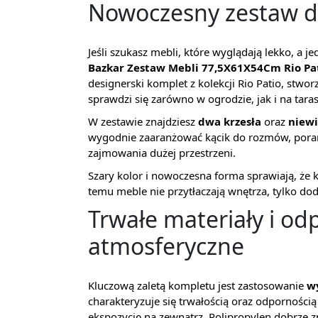
Nowoczesny zestaw do
Jeśli szukasz mebli, które wyglądają lekko, a
Bazkar Zestaw Mebli 77,5X61X54Cm Rio Pat
designerski komplet z kolekcji Rio Patio, st
sprawdzi się zarówno w ogrodzie, jak i na taras
W zestawie znajdziesz
dwa krzesła
oraz
niewi
wygodnie zaaranżować kącik do rozmów, porann
zajmowania dużej przestrzeni.
Szary kolor i nowoczesna forma sprawiają, że k
temu meble nie przytłaczają wnętrza, tylko doda
Trwałe materiały i o
atmosferyczne
Kluczową zaletą kompletu jest zastosowanie
wy
charakteryzuje się trwałością oraz odpornośc
ekspozycję na zewnątrz. Polipropylen dobrze 