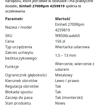
narzędziu, które jest łatwe w obsłudze i ma praktyczne
dodatki,
Einhell 2700Rpm 4259819
spełnia te
oczekiwania.
Parametr
Wartość
Einhell 2700Rpm
Nazwa / model
4259819
SKU
9f8506caabb5
Cena
156 zł
Typ urządzenia
Wiertarka udarowa
Zakres uchwytu
1,5 – 13 mm
bezkluczykowego
Wiercenie, wiercenie z
Funkcje
udarem
Ogranicznik głębokości
Metalowy
Kierunek obrotów
Lewo / prawo
Regulacja obrotów
Tak
Blokada spustu
Tak
Zaczep do pasa
Tak (monterski)
Stan produktu
Nowy