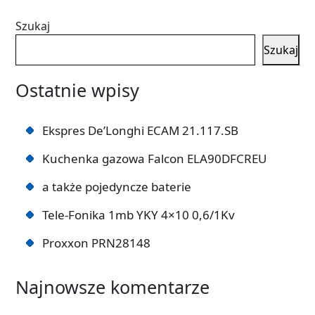
Szukaj
Szukaj
Ostatnie wpisy
Ekspres De’Longhi ECAM 21.117.SB
Kuchenka gazowa Falcon ELA90DFCREU
a także pojedyncze baterie
Tele-Fonika 1mb YKY 4×10 0,6/1Kv
Proxxon PRN28148
Najnowsze komentarze