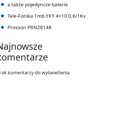
a także pojedyncze baterie
Tele-Fonika 1mb YKY 4×10 0,6/1Kv
Proxxon PRN28148
Najnowsze
komentarze
rak komentarzy do wyświetlenia.