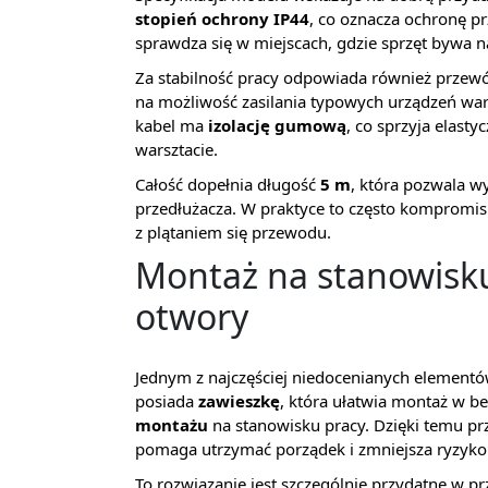
stopień ochrony IP44
, co oznacza ochronę p
sprawdza się w miejscach, gdzie sprzęt bywa n
Za stabilność pracy odpowiada również przew
na możliwość zasilania typowych urządzeń w
kabel ma
izolację gumową
, co sprzyja elast
warsztacie.
Całość dopełnia długość
5 m
, która pozwala w
przedłużacza. W praktyce to często kompromis:
z plątaniem się przewodu.
Montaż na stanowisku
otwory
Jednym z najczęściej niedocenianych elementów 
posiada
zawieszkę
, która ułatwia montaż w b
montażu
na stanowisku pracy. Dzięki temu pr
pomaga utrzymać porządek i zmniejsza ryzyko
To rozwiązanie jest szczególnie przydatne w 