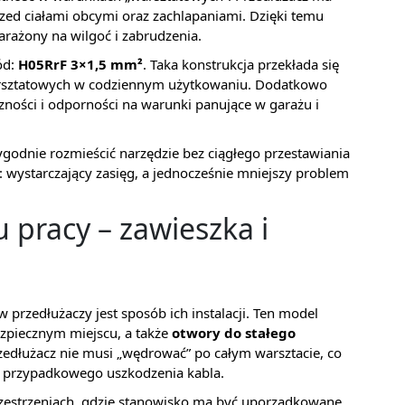
rzed ciałami obcymi oraz zachlapaniami. Dzięki temu
arażony na wilgoć i zabrudzenia.
ód:
H05RrF 3×1,5 mm²
. Taka konstrukcja przekłada się
arsztatowych w codziennym użytkowaniu. Dodatkowo
yczności i odporności na warunki panujące w garażu i
ygodnie rozmieścić narzędzie bez ciągłego przestawiania
 wystarczający zasięg, a jednocześnie mniejszy problem
 pracy – zawieszka i
przedłużaczy jest sposób ich instalacji. Ten model
ezpiecznym miejscu, a także
otwory do stałego
zedłużacz nie musi „wędrować” po całym warsztacie, co
 przypadkowego uszkodzenia kabla.
przestrzeniach, gdzie stanowisko ma być uporządkowane,