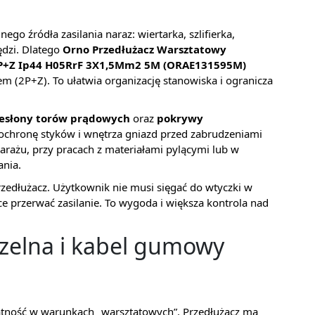
ego źródła zasilania naraz: wiertarka, szlifierka,
ędzi. Dlatego
Orno Przedłużacz Warsztatowy
 2P+Z Ip44 H05RrF 3X1,5Mm2 5M (ORAE131595M)
m (2P+Z). To ułatwia organizację stanowiska i ogranicza
esłony torów prądowych
oraz
pokrywy
 ochronę styków i wnętrza gniazd przed zabrudzeniami
garażu, przy pracach z materiałami pylącymi lub w
ania.
dłużacz. Użytkownik nie musi sięgać do wtyczki w
e przerwać zasilanie. To wygoda i większa kontrola nad
zelna i kabel gumowy
atność w warunkach „warsztatowych”. Przedłużacz ma