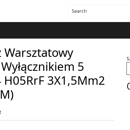
z Warsztatowy
S
 Wyłącznikiem 5
4 H05RrF 3X1,5Mm2
5M)
t