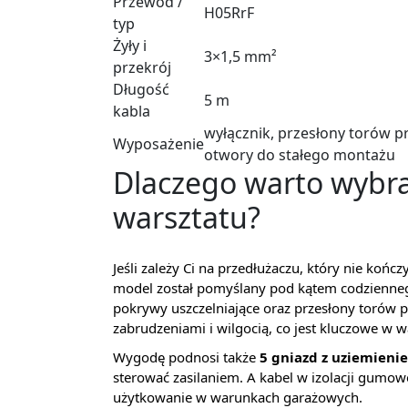
Przewód /
H05RrF
typ
Żyły i
3×1,5 mm²
przekrój
Długość
5 m
kabla
wyłącznik, przesłony torów p
Wyposażenie
otwory do stałego montażu
Dlaczego warto wybra
warsztatu?
Jeśli zależy Ci na przedłużaczu, który nie końc
model został pomyślany pod kątem codzienneg
pokrywy uszczelniające oraz przesłony torów
zabrudzeniami i wilgocią, co jest kluczowe w w
Wygodę podnosi także
5 gniazd z uziemieni
sterować zasilaniem. A kabel w izolacji gumow
użytkowanie w warunkach garażowych.