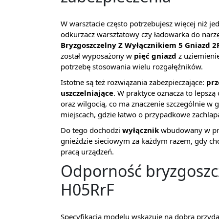
W warsztacie często potrzebujesz więcej niż jedn
odkurzacz warsztatowy czy ładowarka do narz
Bryzgoszczelny Z Wyłącznikiem 5 Gniazd
został wyposażony w
pięć gniazd
z uziemienie
potrzebę stosowania wielu rozgałęźników.
Istotne są też rozwiązania zabezpieczające:
prz
uszczelniające
. W praktyce oznacza to lepszą
oraz wilgocią, co ma znaczenie szczególnie w 
miejscach, gdzie łatwo o przypadkowe zachlap
Do tego dochodzi
wyłącznik
wbudowany w prze
gnieździe sieciowym za każdym razem, gdy chc
pracą urządzeń.
Odporność bryzgoszc
H05RrF
Specyfikacja modelu wskazuje na dobrą przyd