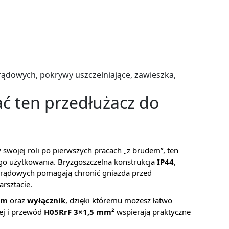
rądowych, pokrywy uszczelniające, zawieszka,
ć ten przedłużacz do
zy swojej roli po pierwszych pracach „z brudem”, ten
o użytkowania. Bryzgoszczelna konstrukcja
IP44
,
 prądowych pomagają chronić gniazda przed
arsztacie.
em
oraz
wyłącznik
, dzięki któremu możesz łatwo
ej i przewód
H05RrF 3×1,5 mm²
wspierają praktyczne