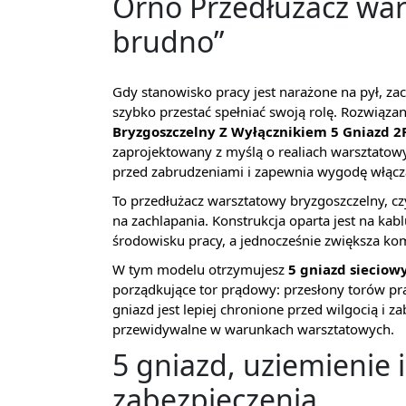
Orno Przedłużacz war
brudno”
Gdy stanowisko pracy jest narażone na pył, za
szybko przestać spełniać swoją rolę. Rozwiąza
Bryzgoszczelny Z Wyłącznikiem 5 Gniazd
zaprojektowany z myślą o realiach warsztatow
przed zabrudzeniami i zapewnia wygodę włącza
To przedłużacz warsztatowy bryzgoszczelny, czyl
na zachlapania. Konstrukcja oparta jest na kab
środowisku pracy, a jednocześnie zwiększa ko
W tym modelu otrzymujesz
5 gniazd sieciow
porządkujące tor prądowy: przesłony torów pr
gniazd jest lepiej chronione przed wilgocią i z
przewidywalne w warunkach warsztatowych.
5 gniazd, uziemienie 
zabezpieczenia