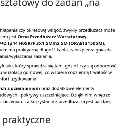
sztatowy do zadań „na
chlapania czy okresową wilgoć, zwykły przedłużacz może
niem jest
Orno Przedłużacz Warsztatowy
 2P+Z Ip44 H05RrF 3X1,5Mm2 5M (ORAE131595M)
,
ych: ma praktyczną długość kabla, zabezpiecza gniazda
nia/wyłączania zasilania.
i taki, który sprawdza się tam, gdzie liczy się odporność
lu w izolacji gumowej, co wspiera codzienną trwałość w
mfort użytkowania.
ych z uziemieniem
oraz dodatkowe elementy
ądowych i pokrywy uszczelniające. Dzięki nim wnętrze
abrudzeniami, a korzystanie z przedłużacza jest bardziej
i praktyczne