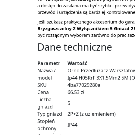
a dostęp do zasilania ma być szybki i przewidy
przewód i urządzenia są bardziej kontrolowane
Jeśli szukasz praktycznego akcesorium do gara
Bryzgoszczelny Z Wyłącznikiem 5 Gniazd
być rozsądnym wyborem zarówno do prac sezon
Dane techniczne
Parametr
Wartość
Nazwa /
Orno Przedłużacz Warsztatow
model
Ip44 H05RrF 3X1,5Mm2 5M (
SKU
4ba77029280a
Cena
66.53 zł
Liczba
5
gniazd
Typ gniazd
2P+Z (z uziemieniem)
Stopień
IP44
ochrony