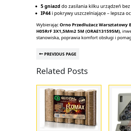
5 gniazd
do zasilania kilku urządzeń be
IP44
i pokrywy uszczelniające – lepsza 
Wybierając
Orno Przedłużacz Warsztatowy B
H05RrF 3X1,5Mm2 5M (ORAE131595M)
, inw
stanowiska, poprawia komfort obsługi i pomag
PREVIOUS PAGE
Related Posts