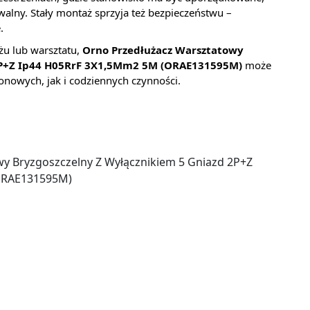
walny. Stały montaż sprzyja też bezpieczeństwu –
.
żu lub warsztatu,
Orno Przedłużacz Warsztatowy
 2P+Z Ip44 H05RrF 3X1,5Mm2 5M (ORAE131595M)
może
owych, jak i codziennych czynności.
y Bryzgoszczelny Z Wyłącznikiem 5 Gniazd 2P+Z
ORAE131595M)