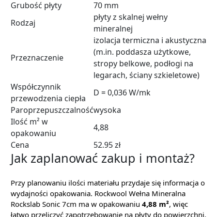
Grubość płyty
70 mm
płyty z skalnej wełny
Rodzaj
mineralnej
izolacja termiczna i akustyczna
(m.in. poddasza użytkowe,
Przeznaczenie
stropy belkowe, podłogi na
legarach, ściany szkieletowe)
Współczynnik
D = 0,036 W/mk
przewodzenia ciepła
Paroprzepuszczalność
wysoka
Ilość m² w
4,88
opakowaniu
Cena
52.95 zł
Jak zaplanować zakup i montaż?
Przy planowaniu ilości materiału przydaje się informacja o
wydajności opakowania. Rockwool Wełna Mineralna
Rockslab Sonic 7cm ma w opakowaniu
4,88 m²
, więc
łatwo przeliczyć zapotrzebowanie na płyty do powierzchni,